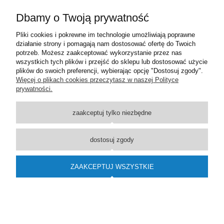
DO KOSZYKA
Dbamy o Twoją prywatność
Pliki cookies i pokrewne im technologie umożliwiają poprawne
działanie strony i pomagają nam dostosować ofertę do Twoich
«
1
2
»
potrzeb. Możesz zaakceptować wykorzystanie przez nas
wszystkich tych plików i przejść do sklepu lub dostosować użycie
plików do swoich preferencji, wybierając opcję "Dostosuj zgody".
Pomoc
Więcej o plikach cookies przeczytasz w naszej Polityce
prywatności.
Dostawa
zaakceptuj tylko niezbędne
Moje konto
dostosuj zgody
O firmie
ZAAKCEPTUJ WSZYSTKIE
Wsparcie techniczne
pokaż pełną wersję strony
Sklep internetowy Shoper.pl