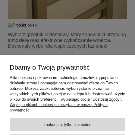
Wybierz grzejnik łazienkowy, który zapewni ci przytulną
atmosferę oraz efektowne wykończenie wnętrza.
Doskonały wybór dla współczesnych łazienek!
Dbamy o Twoją prywatność
DANE TECHNICZNE
Kolor
Pliki cookies i pokrewne im technologie umożliwiają poprawne
działanie strony i pomagają nam dostosować ofertę do Twoich
beż cappuccino
potrzeb. Możesz zaakceptować wykorzystanie przez nas
wszystkich tych plików i przejść do sklepu lub dostosować użycie
plików do swoich preferencji, wybierając opcję "Dostosuj zgody".
Pomoc
Więcej o plikach cookies przeczytasz w naszej Polityce
prywatności.
Dostawa
zaakceptuj tylko niezbędne
Moje konto