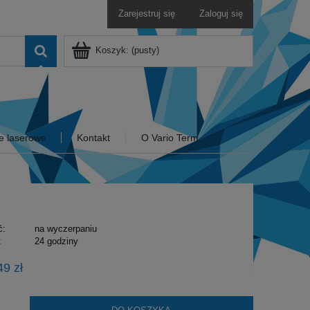
Zarejestruj się
Zaloguj się
Koszyk:
(pusty)
e laserowe
Kontakt
O Vario Term
ć:
na wyczerpaniu
:
24 godziny
49 zł