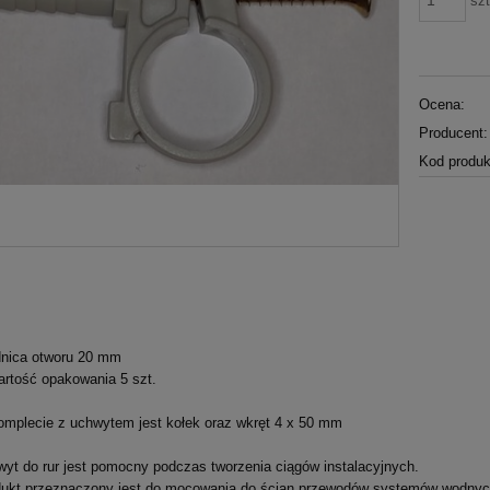
szt
Ocena:
Producent:
Kod produk
dnica otworu 20 mm
rtość opakowania 5 szt.
mplecie z uchwytem jest kołek oraz wkręt
4 x 50 mm
yt do rur jest pomocny podczas tworzenia ciągów instalacyjnych.
ukt przeznaczony jest do mocowania do ścian przewodów systemów wodnyc