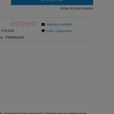
DO KOSZYKA
.
dodaj do przechowalni
zapytaj o produkt
POLMIR
poleć znajomemu
tu:
PMIR0120/5
h, grzewczych lub gazowych. Cechuje się on estetycznym