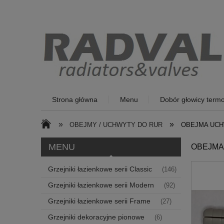
Strona główna
Menu
Dobór głowicy termo
»
»
OBEJMY / UCHWYTY DO RUR
OBEJMA UCHW
MENU
OBEJMA 
Grzejniki łazienkowe serii Classic
(146)
Grzejniki łazienkowe serii Modern
(92)
Grzejniki łazienkowe serii Frame
(27)
Grzejniki dekoracyjne pionowe
(6)