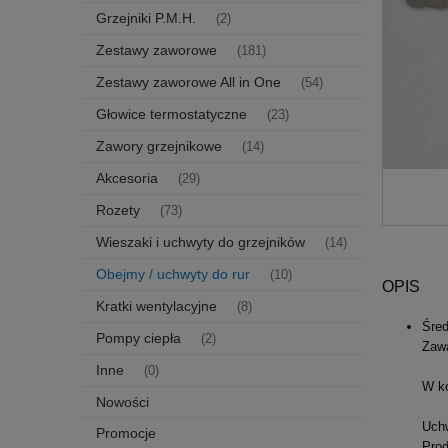
Grzejniki P.M.H.
(2)
Zestawy zaworowe
(181)
Zestawy zaworowe All in One
(54)
Głowice termostatyczne
(23)
Zawory grzejnikowe
(14)
Akcesoria
(29)
Rozety
(73)
Wieszaki i uchwyty do grzejników
(14)
Obejmy / uchwyty do rur
(10)
OPIS
Kratki wentylacyjne
(8)
Śre
Pompy ciepła
(2)
Zawa
Inne
(0)
W ko
Nowości
Uchw
Promocje
Prod