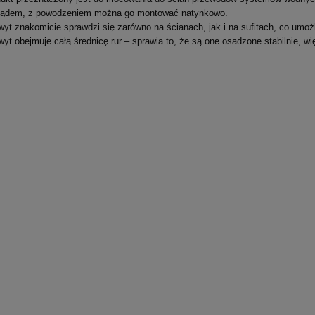
lądem, z powodzeniem można go montować natynkowo.
yt znakomicie sprawdzi się zarówno na ścianach, jak i na sufitach, co umożl
yt obejmuje całą średnicę rur – sprawia to, że są one osadzone stabilnie, w