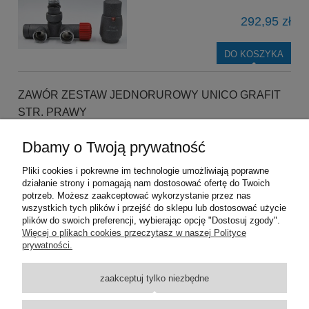
292,95 zł
DO KOSZYKA
ZAWÓR ZESTAW JEDNORUROWY UNICO GRAFIT
STR. PRAWY
Dbamy o Twoją prywatność
292,95 zł
Pliki cookies i pokrewne im technologie umożliwiają poprawne
działanie strony i pomagają nam dostosować ofertę do Twoich
DO KOSZYKA
potrzeb. Możesz zaakceptować wykorzystanie przez nas
wszystkich tych plików i przejść do sklepu lub dostosować użycie
plików do swoich preferencji, wybierając opcję "Dostosuj zgody".
Pomoc
Więcej o plikach cookies przeczytasz w naszej Polityce
prywatności.
Dostawa
zaakceptuj tylko niezbędne
Moje konto