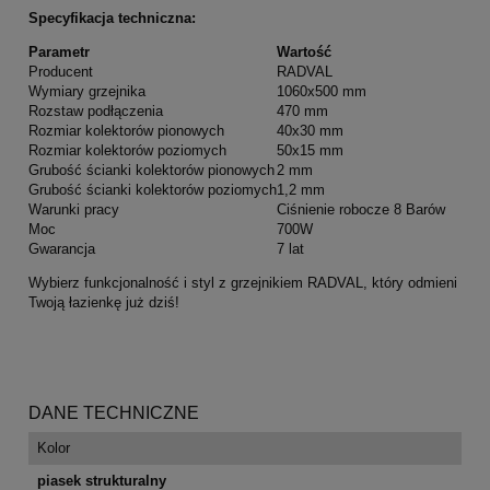
Specyfikacja techniczna:
Parametr
Wartość
Producent
RADVAL
Wymiary grzejnika
1060x500 mm
Rozstaw podłączenia
470 mm
Rozmiar kolektorów pionowych
40x30 mm
Rozmiar kolektorów poziomych
50x15 mm
Grubość ścianki kolektorów pionowych
2 mm
Grubość ścianki kolektorów poziomych
1,2 mm
Warunki pracy
Ciśnienie robocze 8 Barów
Moc
700W
Gwarancja
7 lat
Wybierz funkcjonalność i styl z grzejnikiem RADVAL, który odmieni
Twoją łazienkę już dziś!
DANE TECHNICZNE
Kolor
piasek strukturalny