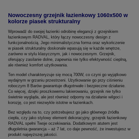
Nowoczesny grzejnik łazienkowy 1060x500 w
kolorze piasek strukturalny
Wprowadź do swojej łazienki odrobinę elegancji z grzejnikiem
łazienkowym RADVAL, który łączy nowoczesny design z
funkcjonalnością. Jego minimalistyczna forma oraz wykończenie
w piasek strukturalny doskonale wpasują się w każde wnętrze,
zarówno w stylu klasycznym, jak i nowoczesnym. Grzejnik,
oferujący zasilanie dolne, zapewnia nie tylko efektywność cieplną,
ale również komfort użytkowania.
Ten model charakteryzuje się mocą 700W, co czyni go wyjątkowo
wydajnym w grzaniu przestrzeni. Użytkowanie go przy ciśnieniu
roboczym 8 Barów gwarantuje długotrwałe i bezpieczne działanie.
Co więcej, dzięki proszkowemu lakierowaniu, grzejnik nie tylko
świetnie wygląda, ale jest również odporny na działanie wilgoci i
korozję, co jest niezwykle istotne w łazienkach.
Bez względu na to, czy potrzebujesz go jako głównego źródła
ciepła, czy jako stylowy element dekoracyjny, grzejnik łazienkowy
RADVAL spełni Twoje oczekiwania. Dodatkowym atutem jest
długoletnia gwarancja – aż 7 lat, co daje pewność, że inwestujesz w
produkt najwyższej jakości.