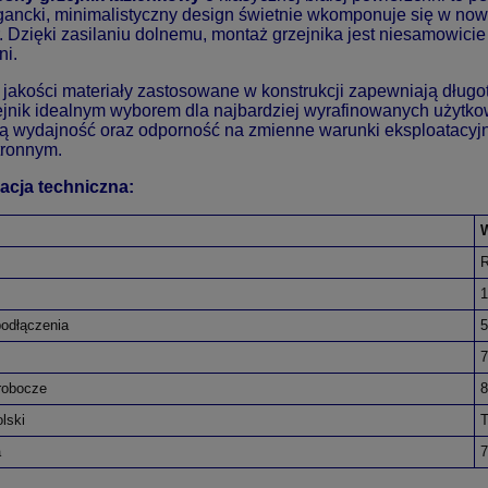
gancki, minimalistyczny design świetnie wkomponuje się w now
. Dzięki zasilaniu dolnemu, montaż grzejnika jest niesamowici
ni.
 jakości materiały zastosowane w konstrukcji zapewniają długo
ejnik idealnym wyborem dla najbardziej wyrafinowanych użytk
ą wydajność oraz odporność na zmienne warunki eksploatacyjne
ronnym.
acja techniczna:
1
odłączenia
 robocze
8
lski
T
a
7