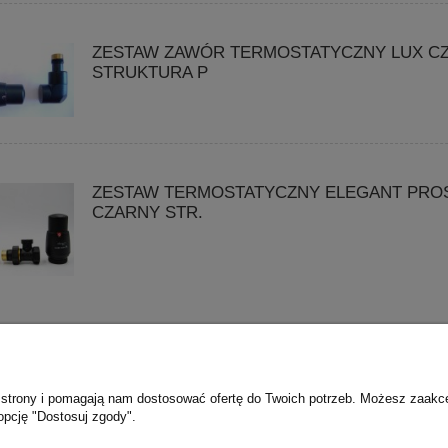
ZESTAW ZAWÓR TERMOSTATYCZNY LUX C
STRUKTURA P
ZESTAW TERMOSTATYCZNY ELEGANT PRO
CZARNY STR.
wa
Moje konto
O 
ie strony i pomagają nam dostosować ofertę do Twoich potrzeb. Możesz zaakc
ostawy
Twoje zamówienia
K
opcję "Dostosuj zgody".
obisty
Ustawienia konta