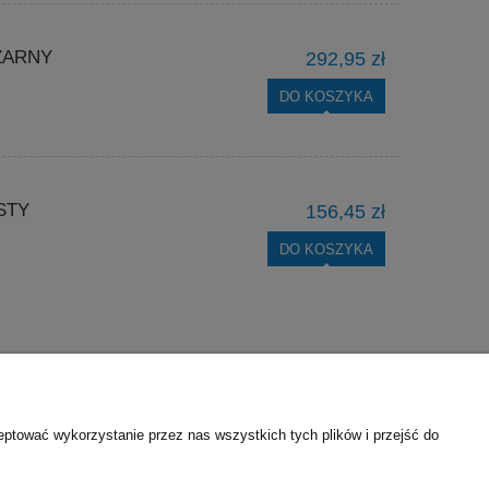
ZARNY
292,95 zł
DO KOSZYKA
STY
156,45 zł
DO KOSZYKA
firmie
Wsparcie techniczne
eptować wykorzystanie przez nas wszystkich tych plików i przejść do
ontakt
Karty katalogowe