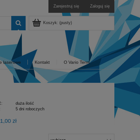
Zarejestruj się
Zaloguj się
Koszyk:
(pusty)
e laserowe
Kontakt
O Vario Term
ć:
duża ilość
:
5 dni roboczych
1,00 zł