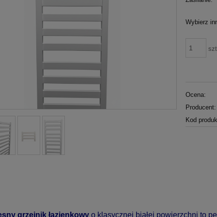
Wybierz inn
szt
Ocena:
Producent:
Kod produk
sny grzejnik łazienkowy
o klasycznej białej powierzchni to p