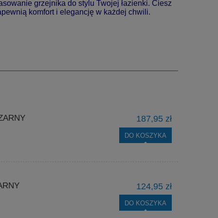
sowanie grzejnika do stylu Twojej łazienki. Ciesz
ewnią komfort i elegancję w każdej chwili.
ZARNY
187,95 zł
DO KOSZYKA
ARNY
124,95 zł
DO KOSZYKA