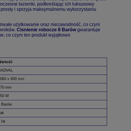
oczesne łazienki, podkreślając ich luksusowy
e prosty i sprzyja maksymalnemu wykorzystaniu
trwałe użytkowanie oraz niezawodność, co czyni
owników.
Cisnienie robocze 8 Barów
gwarantuje
, co czyni ten produkt wyjątkowo
Wartość
RADVAL
060 x 600 mm
570 mm
750 W
 Barów
ak
 lat