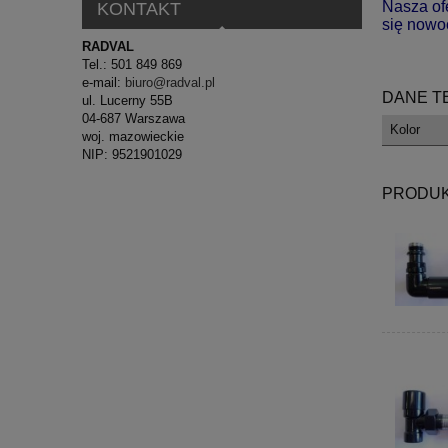
Nasza ofe
KONTAKT
się nowo
RADVAL
Tel.: 501 849 869
e-mail:
biuro@radval.pl
DANE T
ul. Lucerny 55B
04-687 Warszawa
Kolor
woj. mazowieckie
NIP: 9521901029
PRODUK