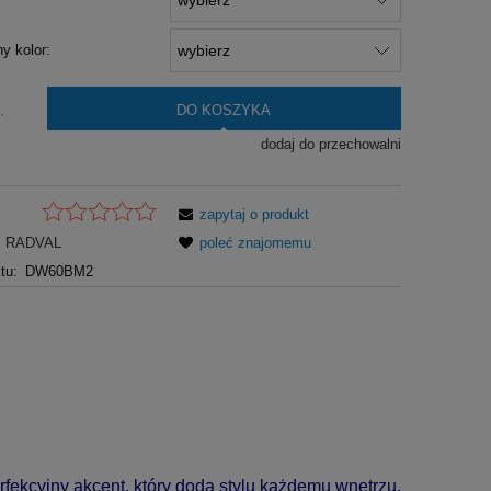
y kolor:
DO KOSZYKA
.
dodaj do przechowalni
zapytaj o produkt
RADVAL
poleć znajomemu
tu:
DW60BM2
erfekcyjny akcent, który doda stylu każdemu wnętrzu.