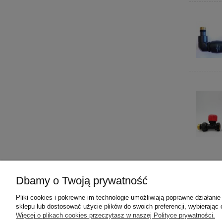
Dbamy o Twoją prywatność
Pomoc
Dosta
Pliki cookies i pokrewne im technologie umożliwiają poprawne działan
Płatności
Koszty d
sklepu lub dostosować użycie plików do swoich preferencji, wybierając 
Polityka prywatności
Odbiór os
Więcej o plikach cookies przeczytasz w naszej Polityce prywatności.