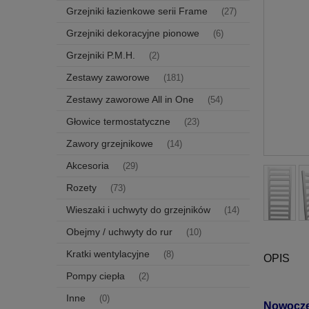
Grzejniki łazienkowe serii Frame
(27)
Grzejniki dekoracyjne pionowe
(6)
Grzejniki P.M.H.
(2)
Zestawy zaworowe
(181)
Zestawy zaworowe All in One
(54)
Głowice termostatyczne
(23)
Zawory grzejnikowe
(14)
Akcesoria
(29)
Rozety
(73)
Wieszaki i uchwyty do grzejników
(14)
Obejmy / uchwyty do rur
(10)
Kratki wentylacyjne
(8)
OPIS
Pompy ciepła
(2)
Inne
(0)
Nowocze