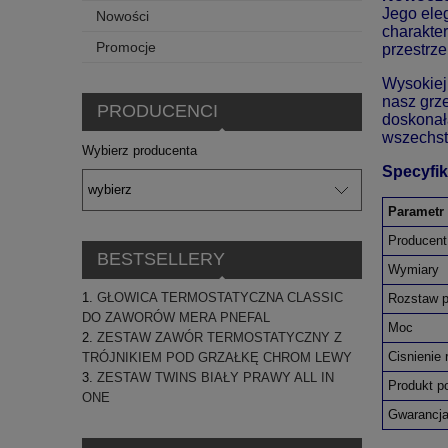
Jego ele
Nowości
charakter
Promocje
przestrze
Wysokiej
nasz grz
PRODUCENCI
doskonał
wszechst
Wybierz producenta
Specyfik
Parametr
Producent
BESTSELLERY
Wymiary
GŁOWICA TERMOSTATYCZNA CLASSIC
Rozstaw p
DO ZAWORÓW MERA PNEFAL
Moc
ZESTAW ZAWÓR TERMOSTATYCZNY Z
Cisnienie
TRÓJNIKIEM POD GRZAŁKĘ CHROM LEWY
ZESTAW TWINS BIAŁY PRAWY ALL IN
Produkt po
ONE
Gwarancj