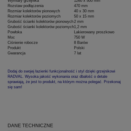
Wymiary grzejnika
1260 x 500 mm
Rozstaw podłączenia
470 mm
Rozmiar kolektorów pionowych
40 x 30 mm
Rozmiar kolektorów poziomych
50 x 15 mm
Grubość ścianki kolektorów pionowych
2 mm
Grubość ścianki kolektorów poziomych
1,2 mm
Powłoka
Lakierowany proszkowo
Moc
750 W
Ciśnienie robocze
8 Barów
Produkt
Polski
Gwarancja
7 lat
Dodaj do swojej łazienki funkcjonalność i styl dzięki grzejnikowi
RADVAL. Wysoka jakość wykonania oraz dbałość o detale
sprawiają, że jest to produkt, na którym można polegać. Przekonaj
się sam!
DANE TECHNICZNE