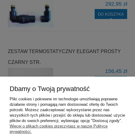
292,95 zł
DO KOSZYKA
ZESTAW TERMOSTATYCZNY ELEGANT PROSTY
CZARNY STR.
156,45 zł
DO KOSZYKA
Dbamy o Twoją prywatność
Pliki cookies i pokrewne im technologie umożliwiają poprawne
działanie strony i pomagają nam dostosować ofertę do Twoich
potrzeb. Możesz zaakceptować wykorzystanie przez nas
wszystkich tych plików i przejść do sklepu lub dostosować użycie
plików do swoich preferencji, wybierając opcję "Dostosuj zgody".
Pomoc
Więcej o plikach cookies przeczytasz w naszej Polityce
prywatności.