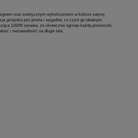
signem oraz estetycznym wykończeniem w kolorze satyny,
cja grzejnika jest prosta i wygodna, co czyni go idealnym
ąca 1160W sprawia, że skutecznie ogrzeje każdą przestrzeń,
ałość i niezawodność na długie lata.