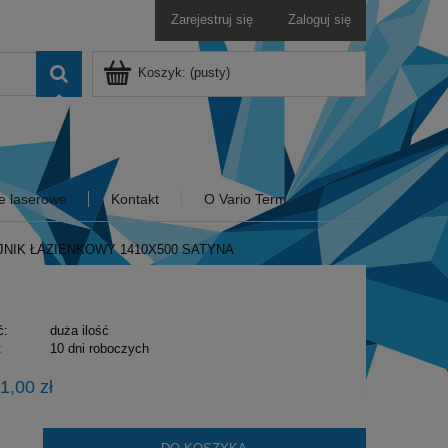
Zarejestruj się
Zaloguj się
Koszyk:
(pusty)
e laserowe
Kontakt
O Vario Term
JNIK ŁAZIENKOWY 1410X500 SATYNA
ć:
duża ilość
:
10 dni roboczych
1,00 zł