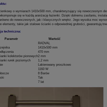
uktu:
azienkowy o wymiarach 1410x500 mm, charakteryzujący się nowoczesnym de
komponuje się w każdą aranżację łazienki. Dzięki dolnemu zasilaniu, instala
równo do nowoczesnych, jak i klasycznych wnętrz. Jego wysoka moc wynosz
 elementy, takie jak stalowe ścianki o odpowiedniej grubości, gwarantują trw
ja techniczna:
Parametr
Wartość
RADVAL
zejnika
1410x500 mm
dłączenia
470 mm
ianki kolektorów pionowych
2 mm
ianki rurek poziomych
1,2 mm
ie
Lakierowany proszkowo
1160 W
robocze
8 Barów
ski
Tak
7 lat