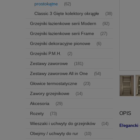
prostokątne
(62)
Classic 3 Gięte kolektory okrągłe
(38)
Grzejniki łazienkowe serii Modern
(92)
Grzejniki łazienkowe serii Frame
(27)
Grzejniki dekoracyjne pionowe
(6)
Grzejniki P.M.H.
(2)
Zestawy zaworowe
(181)
Zestawy zaworowe All in One
(54)
Głowice termostatyczne
(23)
Zawory grzejnikowe
(14)
Akcesoria
(29)
OPIS
Rozety
(73)
Wieszaki i uchwyty do grzejników
(14)
Elegancki
Obejmy / uchwyty do rur
(10)