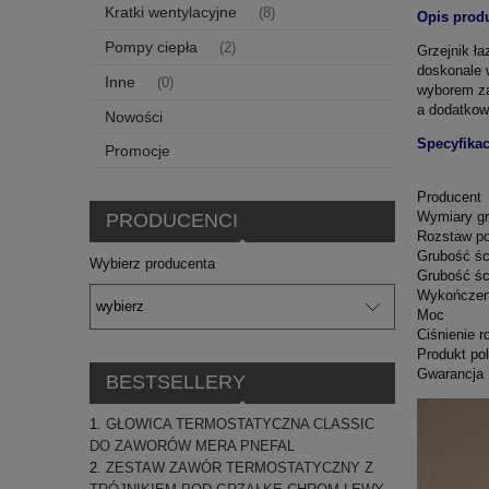
Kratki wentylacyjne
(8)
Opis prod
Pompy ciepła
(2)
Grzejnik ł
doskonale w
Inne
(0)
wyborem za
a dodatkowe
Nowości
Specyfikac
Promocje
Producent
Wymiary gr
PRODUCENCI
Rozstaw po
Grubość śc
Wybierz producenta
Grubość śc
Wykończen
Moc
Ciśnienie 
Produkt pol
Gwarancja
BESTSELLERY
GŁOWICA TERMOSTATYCZNA CLASSIC
DO ZAWORÓW MERA PNEFAL
ZESTAW ZAWÓR TERMOSTATYCZNY Z