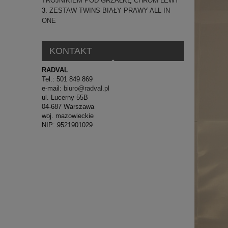
TRÓJNIKIEM POD GRZAŁKĘ CHROM LEWY
ZESTAW TWINS BIAŁY PRAWY ALL IN
ONE
KONTAKT
RADVAL
Tel.: 501 849 869
e-mail:
biuro@radval.pl
ul. Lucerny 55B
04-687 Warszawa
woj. mazowieckie
NIP: 9521901029