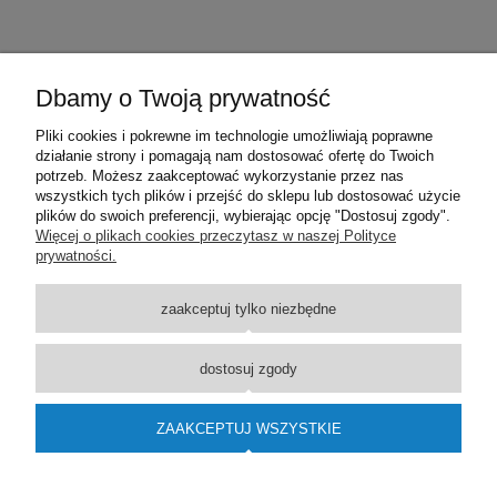
Dbamy o Twoją prywatność
DANE TECHNICZNE
Kolor
Pliki cookies i pokrewne im technologie umożliwiają poprawne
działanie strony i pomagają nam dostosować ofertę do Twoich
grafit strukturalny
potrzeb. Możesz zaakceptować wykorzystanie przez nas
wszystkich tych plików i przejść do sklepu lub dostosować użycie
plików do swoich preferencji, wybierając opcję "Dostosuj zgody".
Pomoc
Więcej o plikach cookies przeczytasz w naszej Polityce
prywatności.
Dostawa
zaakceptuj tylko niezbędne
Moje konto
dostosuj zgody
O firmie
ZAAKCEPTUJ WSZYSTKIE
Wsparcie techniczne