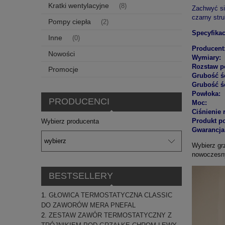
Kratki wentylacyjne
(8)
Zachwyć si
czarny stru
Pompy ciepła
(2)
Specyfikac
Inne
(0)
Producent
Nowości
Wymiary:
Rozstaw p
Promocje
Grubość ś
Grubość ś
Powłoka:
PRODUCENCI
Moc:
Ciśnienie 
Produkt po
Wybierz producenta
Gwarancja
Wybierz grz
nowoczesnyc
BESTSELLERY
GŁOWICA TERMOSTATYCZNA CLASSIC
DO ZAWORÓW MERA PNEFAL
ZESTAW ZAWÓR TERMOSTATYCZNY Z