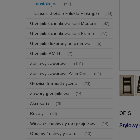
prostokątne
(62)
Classic 3 Gięte kolektory okrągłe
(38)
Grzejniki łazienkowe serii Modern
(92)
Grzejniki łazienkowe serii Frame
(27)
Grzejniki dekoracyjne pionowe
(6)
Grzejniki P.M.H.
(2)
Zestawy zaworowe
(181)
Zestawy zaworowe All in One
(54)
Głowice termostatyczne
(23)
Zawory grzejnikowe
(14)
Akcesoria
(29)
OPIS
Rozety
(73)
Wieszaki i uchwyty do grzejników
(14)
Stylowy 
Obejmy / uchwyty do rur
(10)