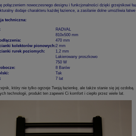
ę połączeniem nowoczesnego designu i funkcjonalności dzięki grzejnikowi 
kturalny dodaje charakteru każdej łazience, a zasilanie dolne umożliwia łatw
ja techniczna:
:
RADVAL
810x500 mm
odłączenia:
470 mm
cianki kolektorów pionowych:
2 mm
cianki rurek poziomych:
1,2 mm
Lakierowany proszkowo
750 W
robocze:
8 Barów
lski:
Tak
:
7 lat
ejnik, który nie tylko ogrzeje Twoją łazienkę, ale także stanie się jej ozdob
h technologii, produkt ten zapewni Ci komfort i ciepło przez wiele lat.