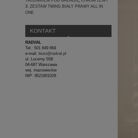
TRÓJNIKIEM POD GRZAŁKĘ CHROM LEWY
ZESTAW TWINS BIAŁY PRAWY ALL IN
ONE
KONTAKT
RADVAL
Tel.: 501 849 869
e-mail:
biuro@radval.pl
ul. Lucerny 55B
04-687 Warszawa
woj. mazowieckie
NIP: 9521901029