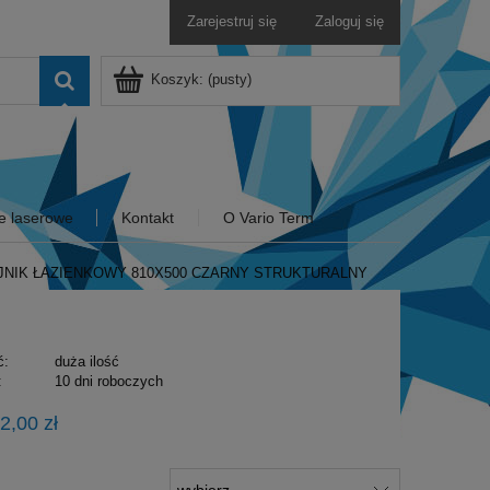
Zarejestruj się
Zaloguj się
Koszyk:
(pusty)
e laserowe
Kontakt
O Vario Term
JNIK ŁAZIENKOWY 810X500 CZARNY STRUKTURALNY
ć:
duża ilość
:
10 dni roboczych
2,00 zł