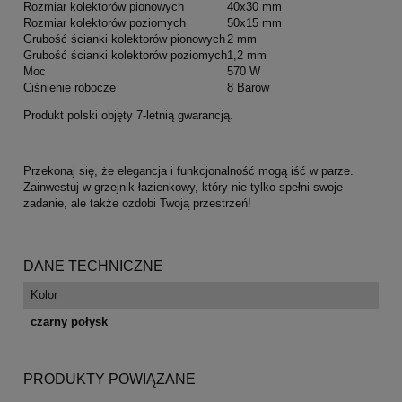
Rozmiar kolektorów pionowych
40x30 mm
Rozmiar kolektorów poziomych
50x15 mm
Grubość ścianki kolektorów pionowych
2 mm
Grubość ścianki kolektorów poziomych
1,2 mm
Moc
570 W
Ciśnienie robocze
8 Barów
Produkt polski objęty 7-letnią gwarancją.
Przekonaj się, że elegancja i funkcjonalność mogą iść w parze.
Zainwestuj w grzejnik łazienkowy, który nie tylko spełni swoje
zadanie, ale także ozdobi Twoją przestrzeń!
DANE TECHNICZNE
Kolor
czarny połysk
PRODUKTY POWIĄZANE