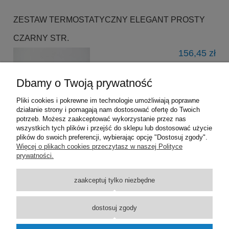
ZESTAW TERMOSTATYCZNY ELEGANT PROSTY
CZARNY STR.
156,45 zł
DO KOSZYKA
Dbamy o Twoją prywatność
Pliki cookies i pokrewne im technologie umożliwiają poprawne
działanie strony i pomagają nam dostosować ofertę do Twoich
potrzeb. Możesz zaakceptować wykorzystanie przez nas
wszystkich tych plików i przejść do sklepu lub dostosować użycie
plików do swoich preferencji, wybierając opcję "Dostosuj zgody".
Pomoc
Więcej o plikach cookies przeczytasz w naszej Polityce
prywatności.
Dostawa
zaakceptuj tylko niezbędne
Moje konto
dostosuj zgody
O firmie