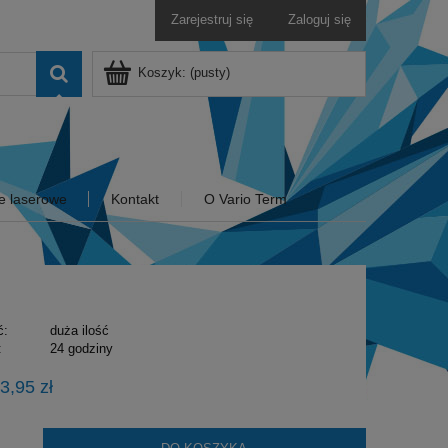
Zarejestruj się
Zaloguj się
Koszyk:
(pusty)
e laserowe
Kontakt
O Vario Term
ć:
duża ilość
:
24 godziny
3,95 zł