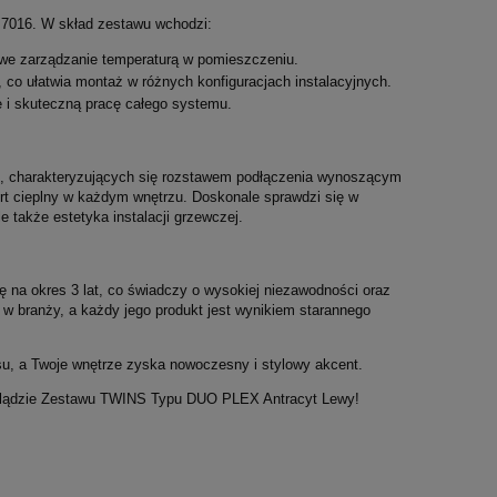
 7016. W skład zestawu wchodzi:
towe zarządzanie temperaturą w pomieszczeniu.
, co ułatwia montaż w różnych konfiguracjach instalacyjnych.
e i skuteczną pracę całego systemu.
, charakteryzujących się rozstawem podłączenia wynoszącym
ort cieplny w każdym wnętrzu. Doskonale sprawdzi się w
e także estetyka instalacji grzewczej.
a okres 3 lat, co świadczy o wysokiej niezawodności oraz
ą w branży, a każdy jego produkt jest wynikiem starannego
u, a Twoje wnętrze zyska nowoczesny i stylowy akcent.
wyglądzie Zestawu TWINS Typu DUO PLEX Antracyt Lewy!