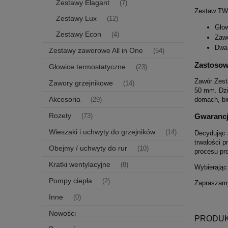
Zestawy Elagant
(7)
Zestaw TWI
Zestawy Lux
(12)
Głow
Zestawy Econ
(4)
Zawó
Dwa 
Zestawy zaworowe All in One
(54)
Zastosow
Głowice termostatyczne
(23)
Zawór Zest
Zawory grzejnikowe
(14)
50 mm. Dzi
Akcesoria
domach, biu
(29)
Rozety
Gwarancj
(73)
Wieszaki i uchwyty do grzejników
(14)
Decydując 
trwałości p
Obejmy / uchwyty do rur
(10)
procesu pro
Kratki wentylacyjne
(8)
Wybierając
Pompy ciepła
(2)
Zapraszamy
Inne
(0)
Nowości
PRODUK