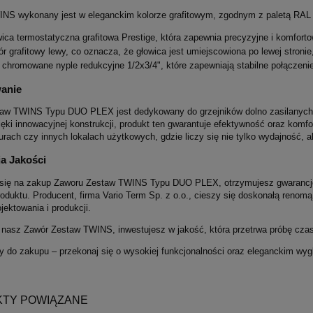
NS wykonany jest w eleganckim kolorze grafitowym, zgodnym z paletą RAL
ica termostatyczna grafitowa Prestige, która zapewnia precyzyjne i komfor
r grafitowy lewy, co oznacza, że głowica jest umiejscowiona po lewej stronie
chromowane nyple redukcyjne 1/2x3/4", które zapewniają stabilne połączeni
anie
aw TWINS Typu DUO PLEX jest dedykowany do grzejników dolno zasilanych
ęki innowacyjnej konstrukcji, produkt ten gwarantuje efektywność oraz komf
rach czy innych lokalach użytkowych, gdzie liczy się nie tylko wydajność, al
a Jakości
się na zakup Zaworu Zestaw TWINS Typu DUO PLEX, otrzymujesz gwarancję n
roduktu. Producent, firma Vario Term Sp. z o.o., cieszy się doskonałą renom
jektowania i produkcji.
 nasz Zawór Zestaw TWINS, inwestujesz w jakość, która przetrwa próbę czas
 do zakupu – przekonaj się o wysokiej funkcjonalności oraz eleganckim 
TY POWIĄZANE