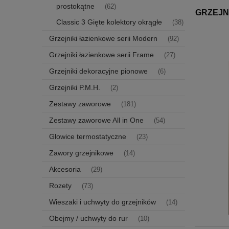
prostokątne
(62)
GRZEJN
Classic 3 Gięte kolektory okrągłe
(38)
Grzejniki łazienkowe serii Modern
(92)
Grzejniki łazienkowe serii Frame
(27)
Grzejniki dekoracyjne pionowe
(6)
Grzejniki P.M.H.
(2)
Zestawy zaworowe
(181)
Zestawy zaworowe All in One
(54)
Głowice termostatyczne
(23)
Zawory grzejnikowe
(14)
Akcesoria
(29)
Rozety
(73)
Wieszaki i uchwyty do grzejników
(14)
Obejmy / uchwyty do rur
(10)