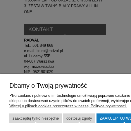
TRÓJNIKIEM POD GRZAŁKĘ CHROM LEWY
ZESTAW TWINS BIAŁY PRAWY ALL IN
ONE
KONTAKT
RADVAL
Tel.: 501 849 869
e-mail:
biuro@radval.pl
ul. Lucerny 55B
04-687 Warszawa
woj. mazowieckie
NIP: 9521901029
Dbamy o Twoją prywatność
Pomoc
Dosta
Pliki cookies i pokrewne im technologie umożliwiają poprawne działan
Płatności
Koszty d
sklepu lub dostosować użycie plików do swoich preferencji, wybierając 
Polityka prywatności
Odbiór os
Więcej o plikach cookies przeczytasz w naszej Polityce prywatności.
Ustawienia plików cookies
zaakceptuj tylko niezbędne
dostosuj zgody
ZAAKCEPTUJ W
Regulamin
Reklamacja towaru