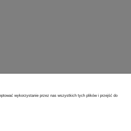
firmie
Wsparcie techniczne
eptować wykorzystanie przez nas wszystkich tych plików i przejść do
ontakt
Karty katalogowe