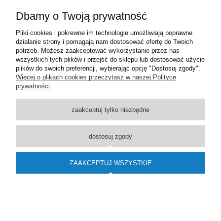
Dbamy o Twoją prywatność
Nie znaleziono produktów spełniających podane kryteria.
Pliki cookies i pokrewne im technologie umożliwiają poprawne
działanie strony i pomagają nam dostosować ofertę do Twoich
Pomoc
potrzeb. Możesz zaakceptować wykorzystanie przez nas
wszystkich tych plików i przejść do sklepu lub dostosować użycie
Dostawa
plików do swoich preferencji, wybierając opcję "Dostosuj zgody".
Więcej o plikach cookies przeczytasz w naszej Polityce
prywatności.
Moje konto
zaakceptuj tylko niezbędne
O firmie
dostosuj zgody
Wsparcie techniczne
ZAAKCEPTUJ WSZYSTKIE
pokaż pełną wersję strony
Sklep internetowy Shoper.pl