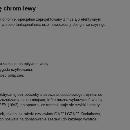
kę chrom lewy
chromie, specjalnie zaprojektowany z myślą o efektywnym
zy w sobie funkcjonalność oraz nowoczesny design, co czyni go
arządzanie przepływem wody.
ygodę użytkowania.
ność połączeń.
ektrycznej bez potrzeby stosowania dodatkowego trójnika, co
szczędzamy czas i miejsce, które można wykorzystać w inny
X (16x2), co sprawia, że montaż staje się szybki i prosty.
h, takich jak miedź czy gwinty G1/2" i GZ1/2". Dodatkowo,
na, co pozwala na dopasowanie zestawu do każdego wystroju