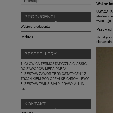
Promocje
Ważne in
UWAGA:
Za
PRODUCENCI
idealnego 
wysoką jak
Wybierz producenta
Przykład
Na zdjęciu
niezawodną
BESTSELLERY
GŁOWICA TERMOSTATYCZNA CLASSIC
DO ZAWORÓW MERA PNEFAL
ZESTAW ZAWÓR TERMOSTATYCZNY Z
TRÓJNIKIEM POD GRZAŁKĘ CHROM LEWY
ZESTAW TWINS BIAŁY PRAWY ALL IN
ONE
KONTAKT