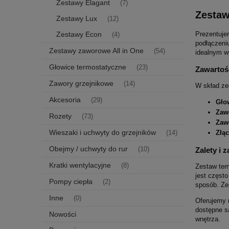
Zestawy Elagant
(7)
Zestaw
Zestawy Lux
(12)
Zestawy Econ
Prezentuje
(4)
podłączeni
Zestawy zaworowe All in One
(54)
idealnym w
Głowice termostatyczne
(23)
Zawartoś
Zawory grzejnikowe
(14)
W skład ze
Akcesoria
(29)
Gło
Zaw
Rozety
(73)
Zaw
Wieszaki i uchwyty do grzejników
Złąc
(14)
Obejmy / uchwyty do rur
(10)
Zalety i 
Kratki wentylacyjne
(8)
Zestaw ter
jest częst
Pompy ciepła
(2)
sposób. Ze
Inne
(0)
Oferujemy 
dostępne są
Nowości
wnętrza.