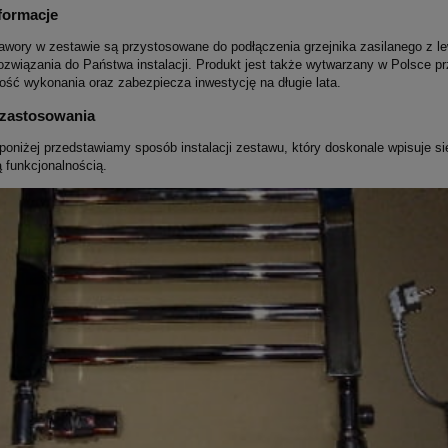
formacje
wory w zestawie są przystosowane do podłączenia grzejnika zasilanego z l
rozwiązania do Państwa instalacji. Produkt jest także wytwarzany w Polsce p
ość wykonania oraz zabezpiecza inwestycję na długie lata.
 zastosowania
 poniżej przedstawiamy sposób instalacji zestawu, który doskonale wpisuje s
 funkcjonalnością.