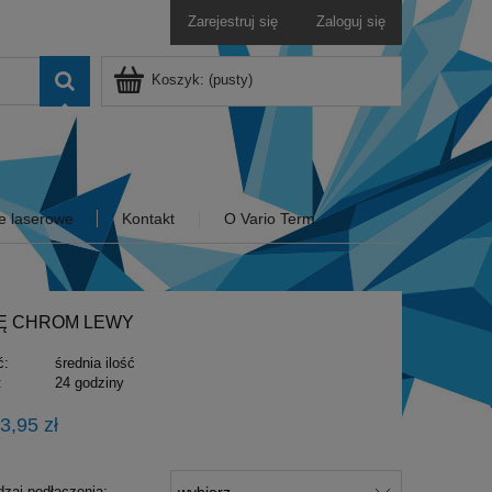
Zarejestruj się
Zaloguj się
Koszyk:
(pusty)
e laserowe
Kontakt
O Vario Term
KĘ CHROM LEWY
ć:
średnia ilość
:
24 godziny
3,95 zł
dzaj podłączenia: