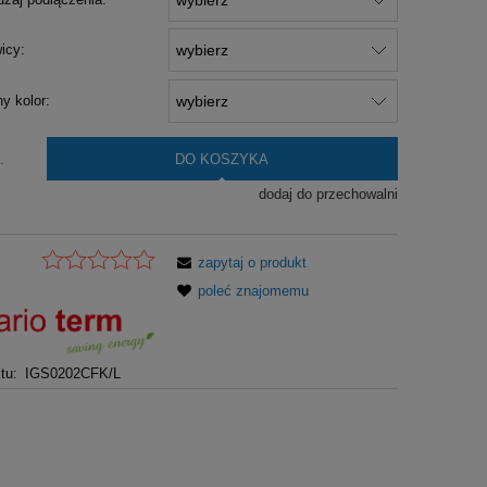
icy:
y kolor:
DO KOSZYKA
.
dodaj do przechowalni
zapytaj o produkt
poleć znajomemu
tu:
IGS0202CFK/L