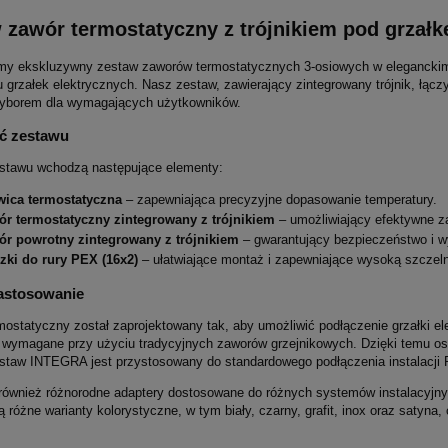
 zawór termostatyczny z trójnikiem pod grzał
my ekskluzywny zestaw zaworów termostatycznych 3-osiowych w eleganckim 
u grzałek elektrycznych. Nasz zestaw, zawierający zintegrowany trójnik, łąc
yborem dla wymagających użytkowników.
ć zestawu
stawu wchodzą następujące elementy:
wica termostatyczna
– zapewniająca precyzyjne dopasowanie temperatury.
ór termostatyczny zintegrowany z trójnikiem
– umożliwiający efektywne z
ór powrotny zintegrowany z trójnikiem
– gwarantujący bezpieczeństwo i w
zki do rury PEX (16x2)
– ułatwiające montaż i zapewniające wysoką szczel
zastosowanie
mostatyczny został zaprojektowany tak, aby umożliwić podłączenie grzałki el
o wymagane przy użyciu tradycyjnych zaworów grzejnikowych. Dzięki temu o
staw INTEGRA jest przystosowany do standardowego podłączenia instalacji PE
również różnorodne adaptery dostosowane do różnych systemów instalacyjnyc
 różne warianty kolorystyczne, w tym biały, czarny, grafit, inox oraz saty