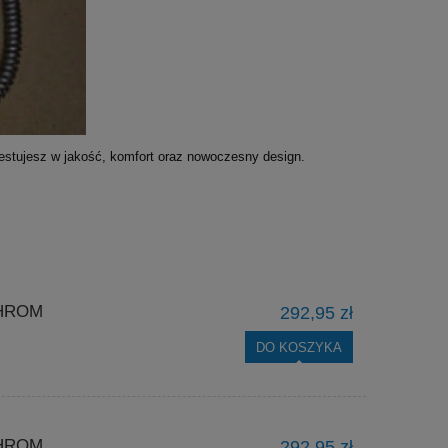
estujesz w jakość, komfort oraz nowoczesny design.
CHROM
292,95 zł
DO KOSZYKA
CHROM
292,95 zł