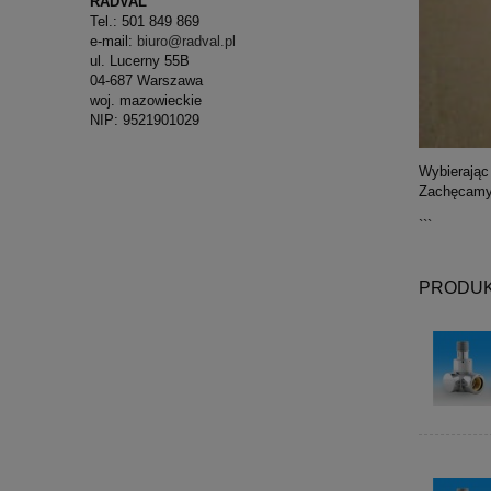
RADVAL
Tel.: 501 849 869
e-mail:
biuro@radval.pl
ul. Lucerny 55B
04-687 Warszawa
woj. mazowieckie
NIP: 9521901029
Wybierając
Zachęcamy 
```
PRODUK