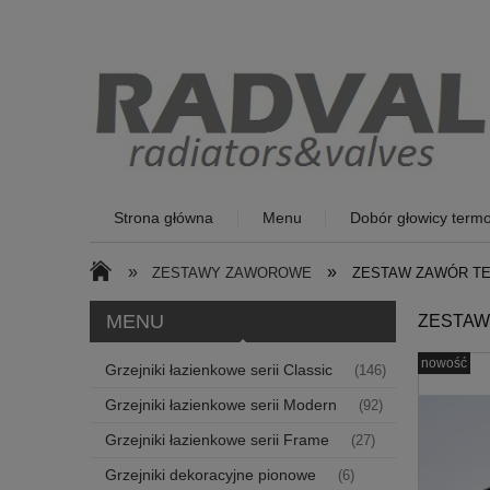
Strona główna
Menu
Dobór głowicy termo
»
»
ZESTAWY ZAWOROWE
ZESTAW ZAWÓR TE
MENU
ZESTAW
nowość
Grzejniki łazienkowe serii Classic
(146)
Grzejniki łazienkowe serii Modern
(92)
Grzejniki łazienkowe serii Frame
(27)
Grzejniki dekoracyjne pionowe
(6)