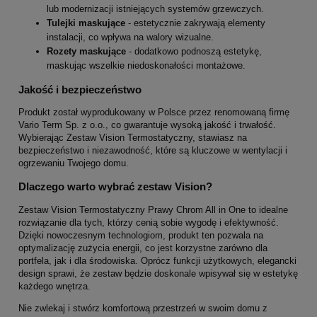
lub modernizacji istniejących systemów grzewczych.
Tulejki maskujące
- estetycznie zakrywają elementy
instalacji, co wpływa na walory wizualne.
Rozety maskujące
- dodatkowo podnoszą estetykę,
maskując wszelkie niedoskonałości montażowe.
Jakość i bezpieczeństwo
Produkt został wyprodukowany w Polsce przez renomowaną firmę
Vario Term Sp. z o.o., co gwarantuje wysoką jakość i trwałość.
Wybierając Zestaw Vision Termostatyczny, stawiasz na
bezpieczeństwo i niezawodność, które są kluczowe w wentylacji i
ogrzewaniu Twojego domu.
Dlaczego warto wybrać zestaw Vision?
Zestaw Vision Termostatyczny Prawy Chrom All in One to idealne
rozwiązanie dla tych, którzy cenią sobie wygodę i efektywność.
Dzięki nowoczesnym technologiom, produkt ten pozwala na
optymalizację zużycia energii, co jest korzystne zarówno dla
portfela, jak i dla środowiska. Oprócz funkcji użytkowych, elegancki
design sprawi, że zestaw będzie doskonale wpisywał się w estetykę
każdego wnętrza.
Nie zwlekaj i stwórz komfortową przestrzeń w swoim domu z