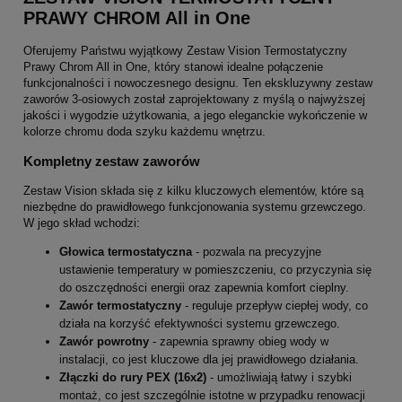
PRAWY CHROM All in One
Oferujemy Państwu wyjątkowy Zestaw Vision Termostatyczny
Prawy Chrom All in One, który stanowi idealne połączenie
funkcjonalności i nowoczesnego designu. Ten ekskluzywny zestaw
zaworów 3-osiowych został zaprojektowany z myślą o najwyższej
jakości i wygodzie użytkowania, a jego eleganckie wykończenie w
kolorze chromu doda szyku każdemu wnętrzu.
Kompletny zestaw zaworów
Zestaw Vision składa się z kilku kluczowych elementów, które są
niezbędne do prawidłowego funkcjonowania systemu grzewczego.
W jego skład wchodzi:
Głowica termostatyczna
- pozwala na precyzyjne
ustawienie temperatury w pomieszczeniu, co przyczynia się
do oszczędności energii oraz zapewnia komfort cieplny.
Zawór termostatyczny
- reguluje przepływ ciepłej wody, co
działa na korzyść efektywności systemu grzewczego.
Zawór powrotny
- zapewnia sprawny obieg wody w
instalacji, co jest kluczowe dla jej prawidłowego działania.
Złączki do rury PEX (16x2)
- umożliwiają łatwy i szybki
montaż, co jest szczególnie istotne w przypadku renowacji