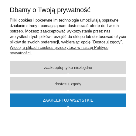
Dbamy o Twoją prywatność
Pliki cookies i pokrewne im technologie umożliwiają poprawne
działanie strony i pomagają nam dostosować ofertę do Twoich
ZESTAW VISION TERMOSTATYCZNY LEWY ZŁOTY
potrzeb. Możesz zaakceptować wykorzystanie przez nas
wszystkich tych plików i przejść do sklepu lub dostosować użycie
ALL IN ONE
plików do swoich preferencji, wybierając opcję "Dostosuj zgody".
Więcej o plikach cookies przeczytasz w naszej Polityce
512,40 zł
prywatności.
DO KOSZYKA
zaakceptuj tylko niezbędne
dostosuj zgody
ZAAKCEPTUJ WSZYSTKIE
ZESTAW REGULACYJNY INTEGRA ALL IN ONE
MOSIĄDZ ANTYCZNY LEWY