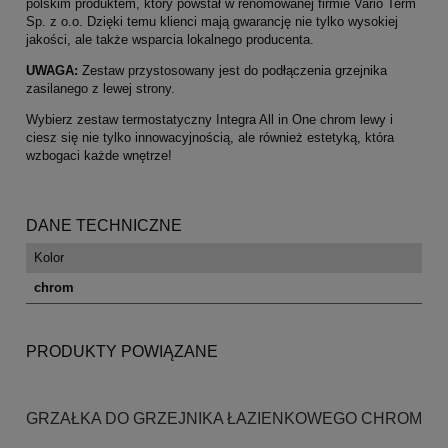
polskim produktem, który powstał w renomowanej firmie Vario Term
Sp. z o.o. Dzięki temu klienci mają gwarancję nie tylko wysokiej
jakości, ale także wsparcia lokalnego producenta.
UWAGA:
Zestaw przystosowany jest do podłączenia grzejnika
zasilanego z lewej strony.
Wybierz zestaw termostatyczny Integra All in One chrom lewy i
ciesz się nie tylko innowacyjnością, ale również estetyką, która
wzbogaci każde wnętrze!
DANE TECHNICZNE
Kolor
chrom
PRODUKTY POWIĄZANE
GRZAŁKA DO GRZEJNIKA ŁAZIENKOWEGO CHROM