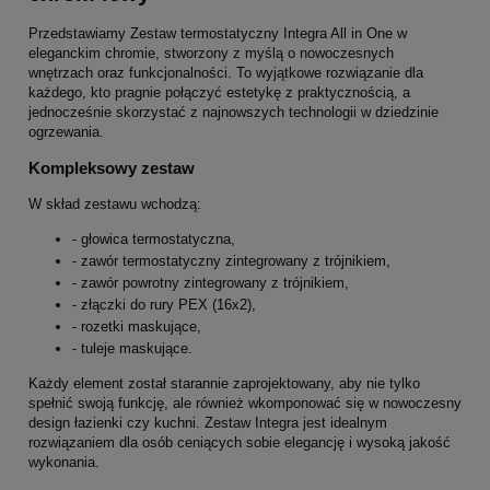
Przedstawiamy Zestaw termostatyczny Integra All in One w
eleganckim chromie, stworzony z myślą o nowoczesnych
wnętrzach oraz funkcjonalności. To wyjątkowe rozwiązanie dla
każdego, kto pragnie połączyć estetykę z praktycznością, a
jednocześnie skorzystać z najnowszych technologii w dziedzinie
ogrzewania.
Kompleksowy zestaw
W skład zestawu wchodzą:
- głowica termostatyczna,
- zawór termostatyczny zintegrowany z trójnikiem,
- zawór powrotny zintegrowany z trójnikiem,
- złączki do rury PEX (16x2),
- rozetki maskujące,
- tuleje maskujące.
Każdy element został starannie zaprojektowany, aby nie tylko
spełnić swoją funkcję, ale również wkomponować się w nowoczesny
design łazienki czy kuchni. Zestaw Integra jest idealnym
rozwiązaniem dla osób ceniących sobie elegancję i wysoką jakość
wykonania.