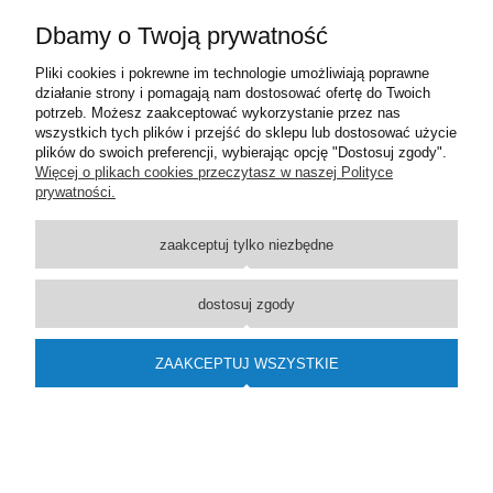
Dbamy o Twoją prywatność
GRZEJNIK ŁAZIENKOWY 810X600 CHROM
871,00 zł
Pliki cookies i pokrewne im technologie umożliwiają poprawne
działanie strony i pomagają nam dostosować ofertę do Twoich
DO KOSZYKA
potrzeb. Możesz zaakceptować wykorzystanie przez nas
wszystkich tych plików i przejść do sklepu lub dostosować użycie
plików do swoich preferencji, wybierając opcję "Dostosuj zgody".
Więcej o plikach cookies przeczytasz w naszej Polityce
prywatności.
zaakceptuj tylko niezbędne
dostosuj zgody
GRZEJNIK ŁAZIENKOWY 1610X400 CHROM
1 776,00 zł
ZAAKCEPTUJ WSZYSTKIE
DO KOSZYKA