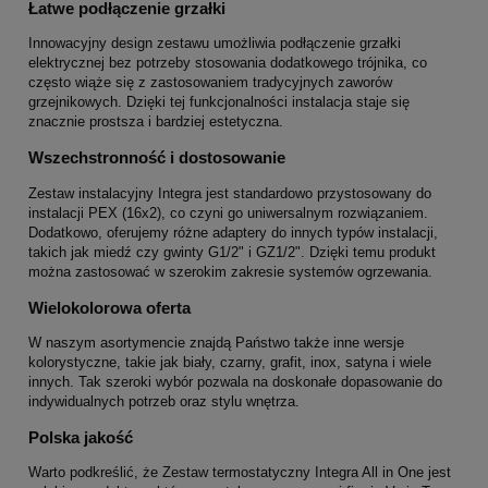
Łatwe podłączenie grzałki
Innowacyjny design zestawu umożliwia podłączenie grzałki
elektrycznej bez potrzeby stosowania dodatkowego trójnika, co
często wiąże się z zastosowaniem tradycyjnych zaworów
grzejnikowych. Dzięki tej funkcjonalności instalacja staje się
znacznie prostsza i bardziej estetyczna.
Wszechstronność i dostosowanie
Zestaw instalacyjny Integra jest standardowo przystosowany do
instalacji PEX (16x2), co czyni go uniwersalnym rozwiązaniem.
Dodatkowo, oferujemy różne adaptery do innych typów instalacji,
takich jak miedź czy gwinty G1/2" i GZ1/2". Dzięki temu produkt
można zastosować w szerokim zakresie systemów ogrzewania.
Wielokolorowa oferta
W naszym asortymencie znajdą Państwo także inne wersje
kolorystyczne, takie jak biały, czarny, grafit, inox, satyna i wiele
innych. Tak szeroki wybór pozwala na doskonałe dopasowanie do
indywidualnych potrzeb oraz stylu wnętrza.
Polska jakość
Warto podkreślić, że Zestaw termostatyczny Integra All in One jest