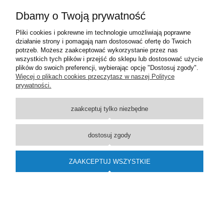
Dbamy o Twoją prywatność
Pliki cookies i pokrewne im technologie umożliwiają poprawne
działanie strony i pomagają nam dostosować ofertę do Twoich
potrzeb. Możesz zaakceptować wykorzystanie przez nas
wszystkich tych plików i przejść do sklepu lub dostosować użycie
plików do swoich preferencji, wybierając opcję "Dostosuj zgody".
GRZEJNIK ŁAZIENKOWY 810X600 CHROM
Więcej o plikach cookies przeczytasz w naszej Polityce
871,00 zł
prywatności.
DO KOSZYKA
zaakceptuj tylko niezbędne
dostosuj zgody
ZAAKCEPTUJ WSZYSTKIE
GRZEJNIK ŁAZIENKOWY 1610X400 CHROM
1 776,00 zł