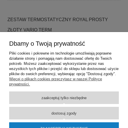
ZESTAW TERMOSTATYCZNY ROYAL PROSTY
ZŁOTY VARIO TERM
210,00 zł
Dbamy o Twoją prywatność
DO KOSZYKA
Pliki cookies i pokrewne im technologie umożliwiają poprawne
działanie strony i pomagają nam dostosować ofertę do Twoich
potrzeb. Możesz zaakceptować wykorzystanie przez nas
wszystkich tych plików i przejść do sklepu lub dostosować użycie
plików do swoich preferencji, wybierając opcję "Dostosuj zgody".
Pomoc
Więcej o plikach cookies przeczytasz w naszej Polityce
prywatności.
Dostawa
zaakceptuj tylko niezbędne
Moje konto
dostosuj zgody
O firmie