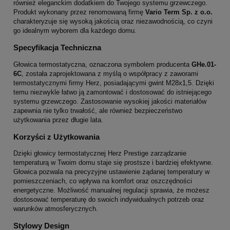
również eleganckim dodatkiem do Twojego systemu grzewczego.
Produkt wykonany przez renomowaną firmę
Vario Term Sp. z o.o.
charakteryzuje się wysoką jakością oraz niezawodnością, co czyni
go idealnym wyborem dla każdego domu.
Specyfikacja Techniczna
Głowica termostatyczna, oznaczona symbolem producenta
GHe.01-
6C
, została zaprojektowana z myślą o współpracy z zaworami
termostatycznymi firmy Herz, posiadającymi gwint M28x1,5. Dzięki
temu niezwykle łatwo ją zamontować i dostosować do istniejącego
systemu grzewczego. Zastosowanie wysokiej jakości materiałów
zapewnia nie tylko trwałość, ale również bezpieczeństwo
użytkowania przez długie lata.
Korzyści z Użytkowania
Dzięki głowicy termostatycznej Herz Prestige zarządzanie
temperaturą w Twoim domu staje się prostsze i bardziej efektywne.
Głowica pozwala na precyzyjne ustawienie żądanej temperatury w
pomieszczeniach, co wpływa na komfort oraz oszczędności
energetyczne. Możliwość manualnej regulacji sprawia, że możesz
dostosować temperaturę do swoich indywidualnych potrzeb oraz
warunków atmosferycznych.
Stylowy Design