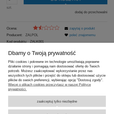
szt.
dodaj do przechowalni
Ocena:
zapytaj o produkt
Producent:
ZALPOL
poleć znajomemu
Kod produktu:
ZALK001
Dbamy o Twoją prywatność
OPIS
Pliki cookies i pokrewne im technologie umożliwiają poprawne
działanie strony i pomagają nam dostosować ofertę do Twoich
KRATKA WENTYLACYJNA NIERDZEWNA 13,5 / 17,2 cm
potrzeb. Możesz zaakceptować wykorzystanie przez nas
wszystkich tych plików i przejść do sklepu lub dostosować użycie
plików do swoich preferencji, wybierając opcję "Dostosuj zgody".
Pomoc
Więcej o plikach cookies przeczytasz w naszej Polityce
prywatności.
Dostawa
zaakceptuj tylko niezbędne
Moje konto