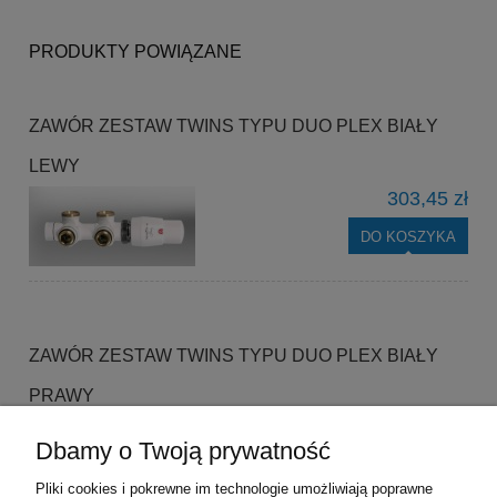
PRODUKTY POWIĄZANE
ZAWÓR ZESTAW TWINS TYPU DUO PLEX BIAŁY
LEWY
303,45 zł
DO KOSZYKA
ZAWÓR ZESTAW TWINS TYPU DUO PLEX BIAŁY
PRAWY
303,45 zł
Dbamy o Twoją prywatność
DO KOSZYKA
Pliki cookies i pokrewne im technologie umożliwiają poprawne