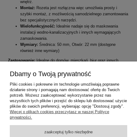
wnętrz.
Montaż:
Rozeta jest rozłączna więc umożliwia prosty i
szybki montaż, z możliwością samodzielnego zamontowania
bez specjalistycznych narzędzi.
Wielofunkcyjność:
Idealnie nadaje się do maskowania
instalacji wodno-kanalizacyjnych i innych wymagających
zamaskowania.
Wymiary:
Średnica: 50 mm, Otwór: 22 mm (dostępne
również inne wymiary)
Zastosowanie:
Idealne do domów, mieszkań, biur oraz innych
pomieszczeń, gdzie istnieje potrzeba estetycznego maskowania
elementów instalacyjnych.
Dbamy o Twoją prywatność
Opakowanie zawiera:
Pliki cookies i pokrewne im technologie umożliwiają poprawne
działanie strony i pomagają nam dostosować ofertę do Twoich
1 x Rozeta maskująca
potrzeb. Możesz zaakceptować wykorzystanie przez nas
wszystkich tych plików i przejść do sklepu lub dostosować użycie
plików do swoich preferencji, wybierając opcję "Dostosuj zgody".
Pomoc
Więcej o plikach cookies przeczytasz w naszej Polityce
prywatności.
Dostawa
zaakceptuj tylko niezbędne