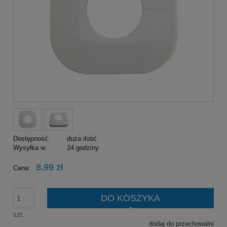
Dostępność:
duża ilość
Wysyłka w:
24 godziny
8,99 zł
Cena:
DO KOSZYKA
szt.
dodaj do przechowalni