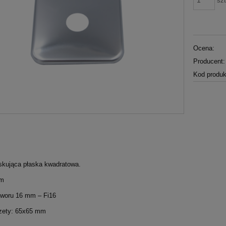
szt
Ocena:
Producent:
Kod produk
kująca płaska kwadratowa.
om
tworu 16 mm – Fi16
zety: 65x65 mm