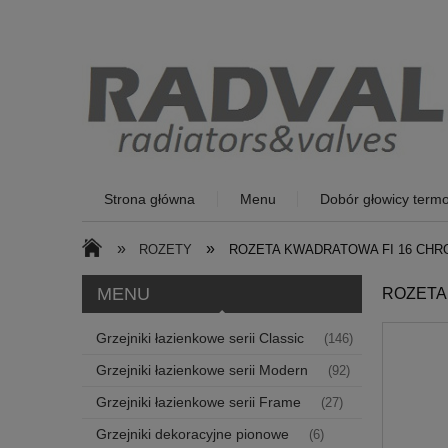
Strona główna
Menu
Dobór głowicy termo
»
»
ROZETY
ROZETA KWADRATOWA FI 16 CHR
MENU
ROZETA
Grzejniki łazienkowe serii Classic
(146)
Grzejniki łazienkowe serii Modern
(92)
Grzejniki łazienkowe serii Frame
(27)
Grzejniki dekoracyjne pionowe
(6)