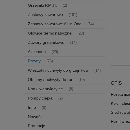
Grzejniki P.M.H.
(2)
Zestawy zaworowe
(181)
Zestawy zaworowe All in One
(54)
Głowice termostatyczne
(23)
Zawory grzejnikowe
(14)
Akcesoria
(29)
Rozety
(73)
Wieszaki i uchwyty do grzejników
(14)
Obejmy / uchwyty do rur
(10)
OPIS
Kratki wentylacyjne
(8)
Rozeta mas
Pompy ciepła
(2)
Kolor: chr
Inne
(0)
Średnica o
Nowości
Rozmiar ro
Promocje