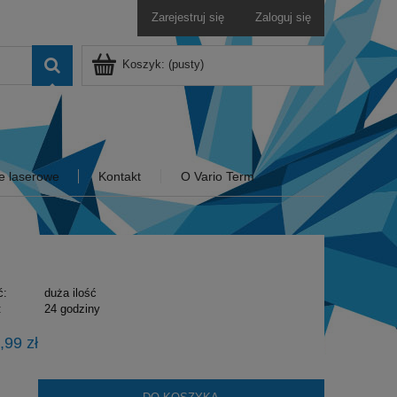
Zarejestruj się
Zaloguj się
Koszyk:
(pusty)
e laserowe
Kontakt
O Vario Term
ć:
duża ilość
:
24 godziny
,99 zł