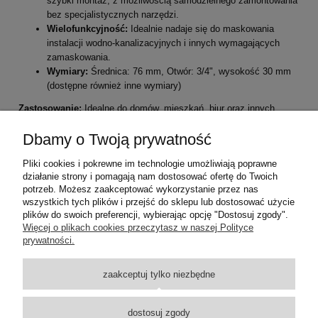
szybki montaż, z możliwością samodzielnego zamontowania
bez specjalistycznych narzędzi.
Wielofunkcyjność:
Idealnie nadaje się do maskowania
instalacji wodno-kanalizacyjnych i innych wymagających
zamaskowania.
Wymiary:
Średnica: 76 mm, Otwór: 3/4", wysokość 30 mm
(dostępne również inne wymiary)
Zastosowanie:
Idealne do domów, mieszkań, biur oraz innych
pomieszczeń, gdzie istnieje potrzeba estetycznego maskowania
elementów instalacyjnych.
Dbamy o Twoją prywatność
Opakowanie zawiera:
Pliki cookies i pokrewne im technologie umożliwiają poprawne
działanie strony i pomagają nam dostosować ofertę do Twoich
1 x Rozeta maskująca
potrzeb. Możesz zaakceptować wykorzystanie przez nas
wszystkich tych plików i przejść do sklepu lub dostosować użycie
plików do swoich preferencji, wybierając opcję "Dostosuj zgody".
Pomoc
Więcej o plikach cookies przeczytasz w naszej Polityce
prywatności.
Dostawa
zaakceptuj tylko niezbędne
Moje konto
dostosuj zgody