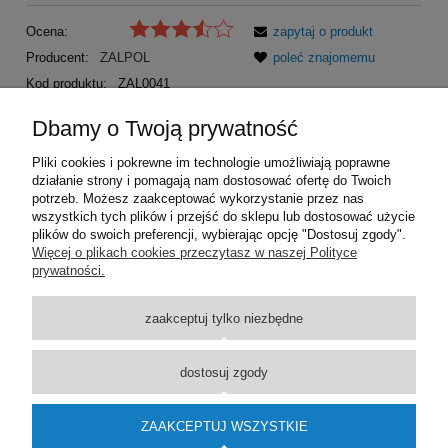
Ocena:
zapytaj o produkt
Producent:
ZALPOL
poleć znajomemu
Kod produktu:
ZAL0041
Dbamy o Twoją prywatność
OPIS
Pliki cookies i pokrewne im technologie umożliwiają poprawne
działanie strony i pomagają nam dostosować ofertę do Twoich
Rozeta stożkowa 1/2 I ( stal chromowana ) 20-90 mm
potrzeb. Możesz zaakceptować wykorzystanie przez nas
wszystkich tych plików i przejść do sklepu lub dostosować użycie
plików do swoich preferencji, wybierając opcję "Dostosuj zgody".
Pomoc
Więcej o plikach cookies przeczytasz w naszej Polityce
prywatności.
Dostawa
zaakceptuj tylko niezbędne
Moje konto
dostosuj zgody
O firmie
ZAAKCEPTUJ WSZYSTKIE
Wsparcie techniczne