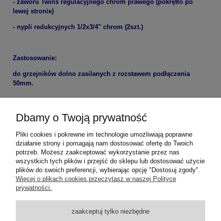
- zaworu Twins regulacyjnego chrom prawego (pokrętło po
lewej stronie)
- nypli redukcyjnych 1/2x3/4" chrom (2szt.)
Zastosowanie:
do grzejników dolno zasilanych z rozstawem podłączenia
50mm.
Gwarancja 3 lata.
Dbamy o Twoją prywatność
Pliki cookies i pokrewne im technologie umożliwiają poprawne
działanie strony i pomagają nam dostosować ofertę do Twoich
potrzeb. Możesz zaakceptować wykorzystanie przez nas
wszystkich tych plików i przejść do sklepu lub dostosować użycie
plików do swoich preferencji, wybierając opcję "Dostosuj zgody".
Pomoc
Więcej o plikach cookies przeczytasz w naszej Polityce
prywatności.
Dostawa
zaakceptuj tylko niezbędne