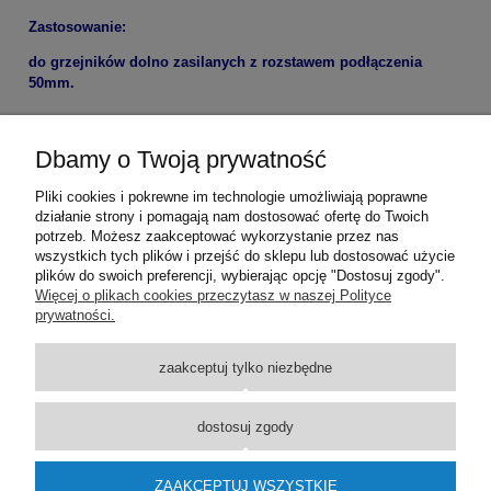
Zastosowanie:
do grzejników dolno zasilanych z rozstawem podłączenia
50mm.
Gwarancja 3 lata.
Dbamy o Twoją prywatność
Pliki cookies i pokrewne im technologie umożliwiają poprawne
działanie strony i pomagają nam dostosować ofertę do Twoich
potrzeb. Możesz zaakceptować wykorzystanie przez nas
wszystkich tych plików i przejść do sklepu lub dostosować użycie
plików do swoich preferencji, wybierając opcję "Dostosuj zgody".
Pomoc
Więcej o plikach cookies przeczytasz w naszej Polityce
prywatności.
Dostawa
zaakceptuj tylko niezbędne
Moje konto
dostosuj zgody
O firmie
ZAAKCEPTUJ WSZYSTKIE