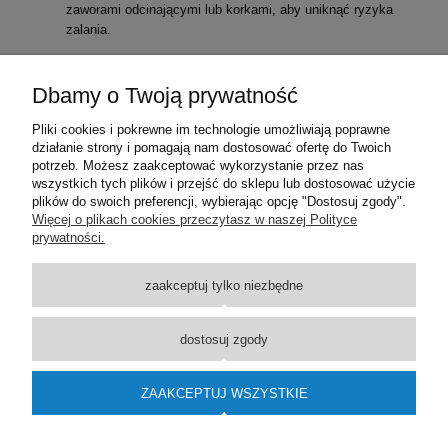
zaworami odcinającymi lub korkami, aby uniknąć ryzyka
zalania.
Wybierając Zestaw Termostatyczny Tully Trójosiowy Biały,
inwestujesz w komfort oraz bezpieczeństwo swojego systemu
Dbamy o Twoją prywatność
grzewczego. Produkt ten łączy w sobie wysoką jakość wykonania
oraz nowoczesny design, co z pewnością zadowoli nawet
Pliki cookies i pokrewne im technologie umożliwiają poprawne
najbardziej wymagających użytkowników.
działanie strony i pomagają nam dostosować ofertę do Twoich
```
potrzeb. Możesz zaakceptować wykorzystanie przez nas
wszystkich tych plików i przejść do sklepu lub dostosować użycie
plików do swoich preferencji, wybierając opcję "Dostosuj zgody".
Pomoc
Więcej o plikach cookies przeczytasz w naszej Polityce
prywatności.
Dostawa
zaakceptuj tylko niezbędne
Moje konto
dostosuj zgody
O firmie
ZAAKCEPTUJ WSZYSTKIE
Wsparcie techniczne