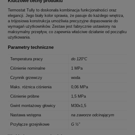
Kluczowe cechy produktu
Termostat Tully to doskonała kombinacja funkcjonalności oraz
elegancji. Jego biały kolor sprawia, że pasuje do każdego wnętrza,
a trójosiowa konstrukcja umożliwia precyzyjne dopasowanie do
wymagań użytkowników. Zestaw jest fabrycznie ustawiony na
maksymalny przepływ, co zapewnia właściwe działanie od początku
użytkowania.
Parametry techniczne
Temperatura pracy
do 120°C
Ciśnienie nominalne
1 MPa
Czynnik grzewczy
woda
Maks. różnica ciśnienia
0,06 MPa
Ciśnienie próbne
1,5 MPa
Gwint montażowy głowicy
M30x1,5
Nastawa wstępna
na zaworze odcinającym
Przyłącze grzejnikowe
G ½”