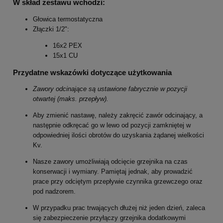
W skład zestawu wchodzi:
Głowica termostatyczna
Złączki 1/2":
16x2 PEX
15x1 CU
Przydatne wskazówki dotyczące użytkowania
Zawory odcinające są ustawione fabrycznie w pozycji
otwartej (maks. przepływ).
Aby zmienić nastawę, należy zakręcić zawór odcinający, a
następnie odkręcać go w lewo od pozycji zamkniętej w
odpowiedniej ilości obrotów do uzyskania żądanej wielkości
Kv.
Nasze zawory umożliwiają odcięcie grzejnika na czas
konserwacji i wymiany. Pamiętaj jednak, aby prowadzić
prace przy odciętym przepływie czynnika grzewczego oraz
pod nadzorem.
W przypadku prac trwających dłużej niż jeden dzień, zaleca
się zabezpieczenie przyłączy grzejnika dodatkowymi