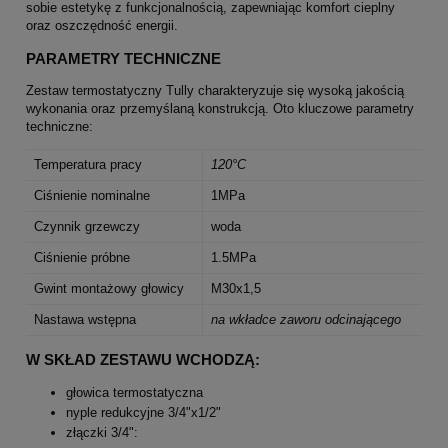
sobie estetykę z funkcjonalnością, zapewniając komfort cieplny
oraz oszczędność energii.
PARAMETRY TECHNICZNE
Zestaw termostatyczny Tully charakteryzuje się wysoką jakością
wykonania oraz przemyślaną konstrukcją. Oto kluczowe parametry
techniczne:
Temperatura pracy
120°C
Ciśnienie nominalne
1MPa
Czynnik grzewczy
woda
Ciśnienie próbne
1.5MPa
Gwint montażowy głowicy
M30x1,5
Nastawa wstępna
na wkładce zaworu odcinającego
W SKŁAD ZESTAWU WCHODZĄ:
głowica termostatyczna
nyple redukcyjne 3/4"x1/2"
złączki 3/4":