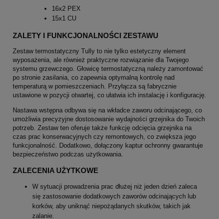
16x2 PEX
15x1 CU
ZALETY I FUNKCJONALNOŚCI ZESTAWU
Zestaw termostatyczny Tully to nie tylko estetyczny element
wyposażenia, ale również praktyczne rozwiązanie dla Twojego
systemu grzewczego. Głowicę termostatyczną należy zamontować
po stronie zasilania, co zapewnia optymalną kontrolę nad
temperaturą w pomieszczeniach. Przyłącza są fabrycznie
ustawione w pozycji otwartej, co ułatwia ich instalację i konfigurację.
Nastawa wstępna odbywa się na wkładce zaworu odcinającego, co
umożliwia precyzyjne dostosowanie wydajności grzejnika do Twoich
potrzeb. Zestaw ten oferuje także funkcję odcięcia grzejnika na
czas prac konserwacyjnych czy remontowych, co zwiększa jego
funkcjonalność. Dodatkowo, dołączony kaptur ochronny gwarantuje
bezpieczeństwo podczas użytkowania.
ZALECENIA UŻYTKOWE
W sytuacji prowadzenia prac dłużej niż jeden dzień zaleca
się zastosowanie dodatkowych zaworów odcinających lub
korków, aby uniknąć niepożądanych skutków, takich jak
zalanie.