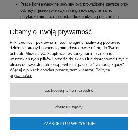
Prace konserwacyjne powinny być prowadzone zawsze przy
odciętym przepływie czynnika grzewczego, a samo
przyłącze nie może pozostać bez nadzoru podczas ich
trwania.
Dbamy o Twoją prywatność
Wybierz zestaw termostatyczny Tully czarny mat, aby podnieść
komfort cieplny w swoim wnętrzu i cieszyć się nowoczesnym
Pliki cookies i pokrewne im technologie umożliwiają poprawne
designem w harmonii z funkcjonalnością.
działanie strony i pomagają nam dostosować ofertę do Twoich
```
potrzeb. Możesz zaakceptować wykorzystanie przez nas
wszystkich tych plików i przejść do sklepu lub dostosować użycie
plików do swoich preferencji, wybierając opcję "Dostosuj zgody".
Pomoc
Więcej o plikach cookies przeczytasz w naszej Polityce
prywatności.
Dostawa
zaakceptuj tylko niezbędne
Moje konto
dostosuj zgody
O firmie
ZAAKCEPTUJ WSZYSTKIE
Wsparcie techniczne