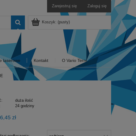
Zarejestruj się
Zaloguj się
Koszyk:
(pusty)
e laserowe
Kontakt
O Vario Term
NE
ć:
duża ilość
:
24 godziny
6,45 zł
dzaj podłączenia: