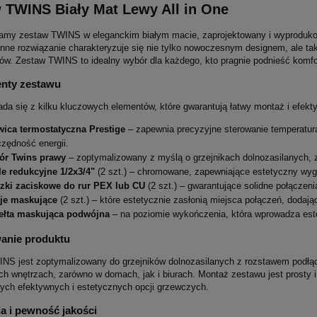
 TWINS Biały Mat Lewy All in One
amy zestaw TWINS w eleganckim białym macie, zaprojektowany i wyprodukow
nne rozwiązanie charakteryzuje się nie tylko nowoczesnym designem, ale t
ów. Zestaw TWINS to idealny wybór dla każdego, kto pragnie podnieść komfor
nty zestawu
ada się z kilku kluczowych elementów, które gwarantują łatwy montaż i efek
wica termostatyczna Prestige
– zapewnia precyzyjne sterowanie temperaturą
zędność energii.
ór Twins prawy
– zoptymalizowany z myślą o grzejnikach dolnozasilanych, z 
e redukcyjne 1/2x3/4"
(2 szt.) – chromowane, zapewniające estetyczny wygl
czki zaciskowe do rur PEX lub CU
(2 szt.) – gwarantujące solidne połączen
eje maskujące
(2 szt.) – które estetycznie zasłonią miejsca połączeń, dodając 
ełta maskująca podwójna
– na poziomie wykończenia, która wprowadza est
anie produktu
NS jest zoptymalizowany do grzejników dolnozasilanych z rozstawem podłąc
ch wnętrzach, zarówno w domach, jak i biurach. Montaż zestawu jest prosty i
ych efektywnych i estetycznych opcji grzewczych.
a i pewność jakości