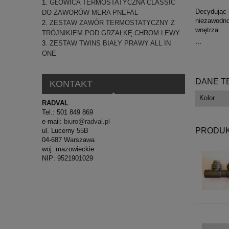
GŁOWICA TERMOSTATYCZNA CLASSIC
Decydując s
DO ZAWORÓW MERA PNEFAL
niezawodno
ZESTAW ZAWÓR TERMOSTATYCZNY Z
wnętrza.
TRÓJNIKIEM POD GRZAŁKĘ CHROM LEWY
ZESTAW TWINS BIAŁY PRAWY ALL IN
```
ONE
DANE T
KONTAKT
Kolor
RADVAL
Tel.: 501 849 869
e-mail:
biuro@radval.pl
PRODUK
ul. Lucerny 55B
04-687 Warszawa
woj. mazowieckie
NIP: 9521901029