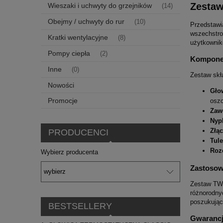
Zestaw
Wieszaki i uchwyty do grzejników
(14)
Obejmy / uchwyty do rur
(10)
Przedstawi
wszechstro
Kratki wentylacyjne
(8)
użytkownik
Pompy ciepła
(2)
Kompone
Inne
(0)
Zestaw skł
Nowości
Gło
Promocje
oszc
Zaw
Nypl
Złą
PRODUCENCI
Tul
Roz
Wybierz producenta
Zastosow
Zestaw TWI
różnorodny
poszukując
BESTSELLERY
Gwarancj