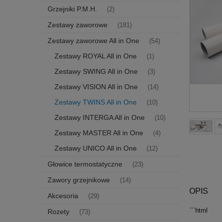
Grzejniki P.M.H.
(2)
Zestawy zaworowe
(181)
Zestawy zaworowe All in One
(54)
Zestawy ROYAL All in One
(1)
Zestawy SWING All in One
(3)
Zestawy VISION All in One
(14)
Zestawy TWINS All in One
(10)
Zestawy INTERGA All in One
(10)
Zestawy MASTER All in One
(4)
Zestawy UNICO All in One
(12)
Głowice termostatyczne
(23)
Zawory grzejnikowe
(14)
OPIS
Akcesoria
(29)
```html
Rozety
(73)