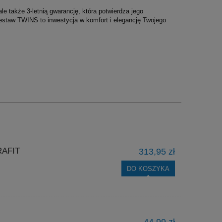
e także 3-letnią gwarancję, która potwierdza jego
zestaw TWINS to inwestycja w komfort i elegancję Twojego
AFIT
313,95 zł
DO KOSZYKA
44,99 zł