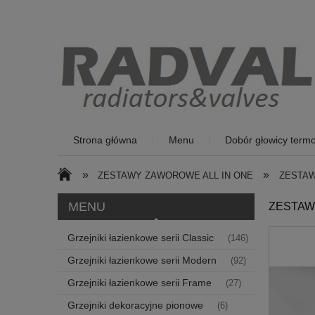
Strona główna
Menu
Dobór głowicy termo
»
»
ZESTAWY ZAWOROWE ALL IN ONE
ZESTAW
MENU
ZESTAW 
Grzejniki łazienkowe serii Classic
(146)
Grzejniki łazienkowe serii Modern
(92)
Grzejniki łazienkowe serii Frame
(27)
Grzejniki dekoracyjne pionowe
(6)