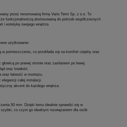
any przez renomowaną firmę Vario Term Sp. z o.o. To
akże funkcjonalnością dostosowaną do potrzeb współczesnych
t i estetykę swojego wnętrza.
tywne użytkowanie:
 w pomieszczeniu, co przekłada się na komfort cieplny oraz
głowicą po prawej stronie oraz zasilaniem po lewej.
ąd oraz trwałość.
ia oraz łatwość w montażu.
elegancji całej instalacji.
etyczny akcent do każdego wnętrza.
zenia 50 mm. Dzięki temu idealnie sprawdzi się w
 szybki, co czyni go idealnym rozwiązaniem dla osób