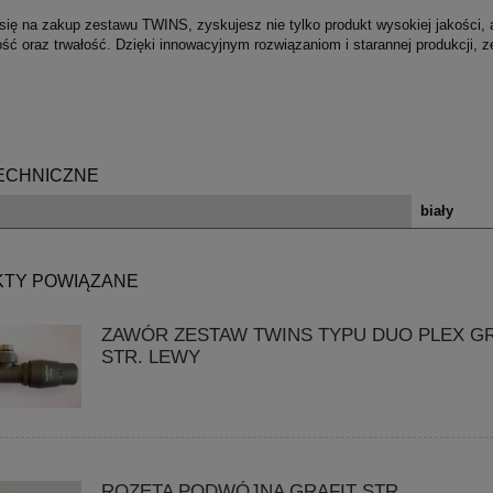
ię na zakup zestawu TWINS, zyskujesz nie tylko produkt wysokiej jakości, al
ść oraz trwałość. Dzięki innowacyjnym rozwiązaniom i starannej produkcji, 
ECHNICZNE
biały
TY POWIĄZANE
ZAWÓR ZESTAW TWINS TYPU DUO PLEX GR
STR. LEWY
ROZETA PODWÓJNA GRAFIT STR.