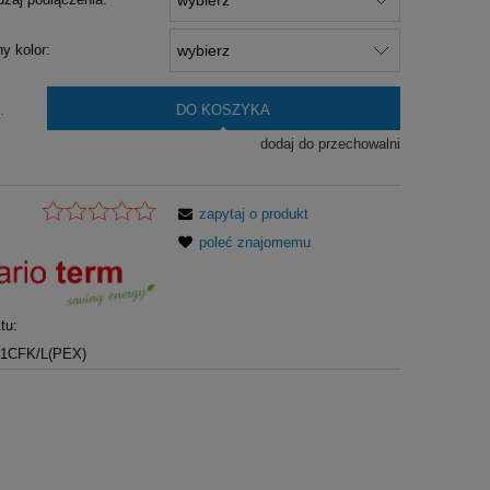
y kolor:
DO KOSZYKA
.
dodaj do przechowalni
zapytaj o produkt
poleć znajomemu
tu:
1CFK/L(PEX)