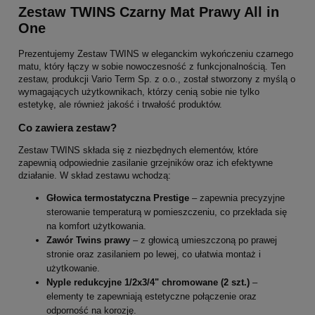
Zestaw TWINS Czarny Mat Prawy All in
One
Prezentujemy Zestaw TWINS w eleganckim wykończeniu czarnego
matu, który łączy w sobie nowoczesność z funkcjonalnością. Ten
zestaw, produkcji Vario Term Sp. z o.o., został stworzony z myślą o
wymagających użytkownikach, którzy cenią sobie nie tylko
estetykę, ale również jakość i trwałość produktów.
Co zawiera zestaw?
Zestaw TWINS składa się z niezbędnych elementów, które
zapewnią odpowiednie zasilanie grzejników oraz ich efektywne
działanie. W skład zestawu wchodzą:
Głowica termostatyczna Prestige
– zapewnia precyzyjne
sterowanie temperaturą w pomieszczeniu, co przekłada się
na komfort użytkowania.
Zawór Twins prawy
– z głowicą umieszczoną po prawej
stronie oraz zasilaniem po lewej, co ułatwia montaż i
użytkowanie.
Nyple redukcyjne 1/2x3/4" chromowane (2 szt.)
–
elementy te zapewniają estetyczne połączenie oraz
odporność na korozję.