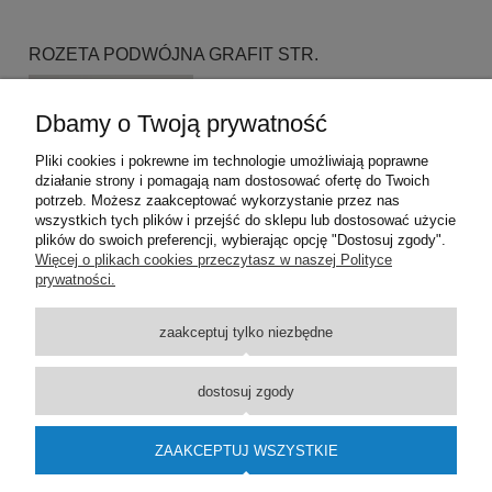
ROZETA PODWÓJNA GRAFIT STR.
44,99 zł
Dbamy o Twoją prywatność
DO KOSZYKA
Pliki cookies i pokrewne im technologie umożliwiają poprawne
działanie strony i pomagają nam dostosować ofertę do Twoich
potrzeb. Możesz zaakceptować wykorzystanie przez nas
wszystkich tych plików i przejść do sklepu lub dostosować użycie
plików do swoich preferencji, wybierając opcję "Dostosuj zgody".
Pomoc
Więcej o plikach cookies przeczytasz w naszej Polityce
prywatności.
Dostawa
zaakceptuj tylko niezbędne
Moje konto
dostosuj zgody
O firmie
ZAAKCEPTUJ WSZYSTKIE
Wsparcie techniczne