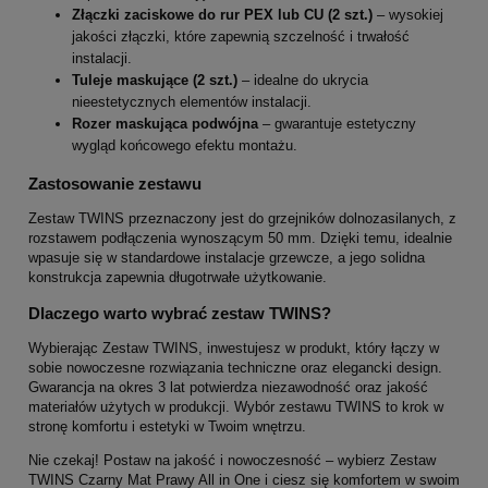
Złączki zaciskowe do rur PEX lub CU (2 szt.)
– wysokiej
jakości złączki, które zapewnią szczelność i trwałość
instalacji.
Tuleje maskujące (2 szt.)
– idealne do ukrycia
nieestetycznych elementów instalacji.
Rozer maskująca podwójna
– gwarantuje estetyczny
wygląd końcowego efektu montażu.
Zastosowanie zestawu
Zestaw TWINS przeznaczony jest do grzejników dolnozasilanych, z
rozstawem podłączenia wynoszącym 50 mm. Dzięki temu, idealnie
wpasuje się w standardowe instalacje grzewcze, a jego solidna
konstrukcja zapewnia długotrwałe użytkowanie.
Dlaczego warto wybrać zestaw TWINS?
Wybierając Zestaw TWINS, inwestujesz w produkt, który łączy w
sobie nowoczesne rozwiązania techniczne oraz elegancki design.
Gwarancja na okres 3 lat potwierdza niezawodność oraz jakość
materiałów użytych w produkcji. Wybór zestawu TWINS to krok w
stronę komfortu i estetyki w Twoim wnętrzu.
Nie czekaj! Postaw na jakość i nowoczesność – wybierz Zestaw
TWINS Czarny Mat Prawy All in One i ciesz się komfortem w swoim