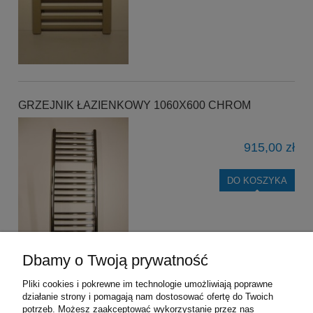
GRZEJNIK ŁAZIENKOWY 1060X600 CHROM
915,00 zł
DO KOSZYKA
Dbamy o Twoją prywatność
Pliki cookies i pokrewne im technologie umożliwiają poprawne
działanie strony i pomagają nam dostosować ofertę do Twoich
«
1
2
3
4
5
...
10
»
potrzeb. Możesz zaakceptować wykorzystanie przez nas