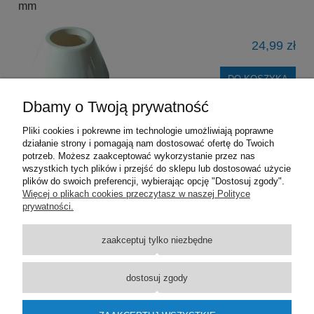
mm
24,99 zł
DO KOSZYKA
Dbamy o Twoją prywatność
Pliki cookies i pokrewne im technologie umożliwiają poprawne
działanie strony i pomagają nam dostosować ofertę do Twoich
«
1
2
3
4
5
»
potrzeb. Możesz zaakceptować wykorzystanie przez nas
wszystkich tych plików i przejść do sklepu lub dostosować użycie
plików do swoich preferencji, wybierając opcję "Dostosuj zgody".
Pomoc
Więcej o plikach cookies przeczytasz w naszej Polityce
prywatności.
Dostawa
zaakceptuj tylko niezbędne
Moje konto
dostosuj zgody
O firmie