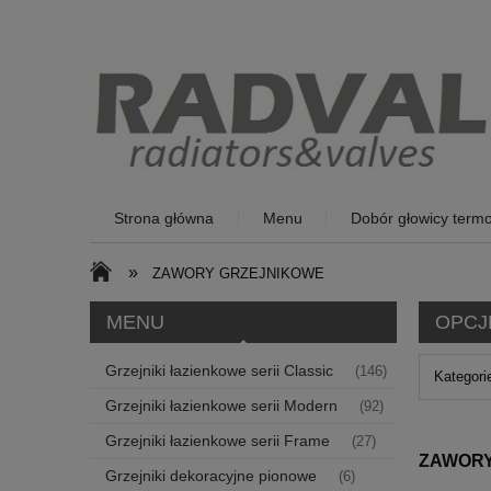
Strona główna
Menu
Dobór głowicy termo
»
ZAWORY GRZEJNIKOWE
MENU
OPCJ
Grzejniki łazienkowe serii Classic
(146)
Kategori
Grzejniki łazienkowe serii Modern
(92)
Grzejniki łazienkowe serii Frame
(27)
ZAWORY
Grzejniki dekoracyjne pionowe
(6)