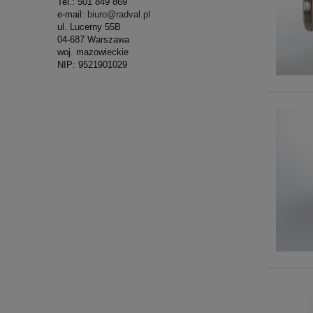
Tel.: 501 849 869
e-mail:
biuro@radval.pl
ul. Lucerny 55B
04-687 Warszawa
woj. mazowieckie
NIP: 9521901029