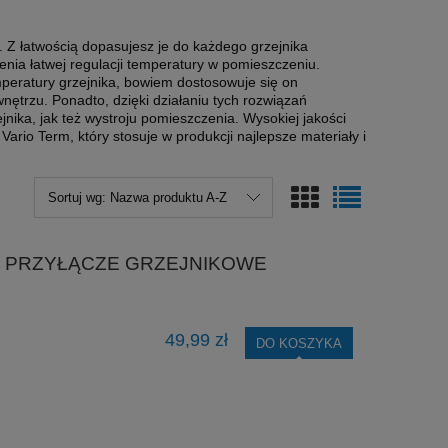
. Z łatwością dopasujesz je do każdego grzejnika
nia łatwej regulacji temperatury w pomieszczeniu.
mperatury grzejnika, bowiem dostosowuje się on
nętrzu. Ponadto, dzięki działaniu tych rozwiązań
nika, jak też wystroju pomieszczenia. Wysokiej jakości
rio Term, który stosuje w produkcji najlepsze materiały i
Sortuj wg:
Nazwa produktu A-Z
PRZYŁĄCZE GRZEJNIKOWE
49,99 zł
DO KOSZYKA