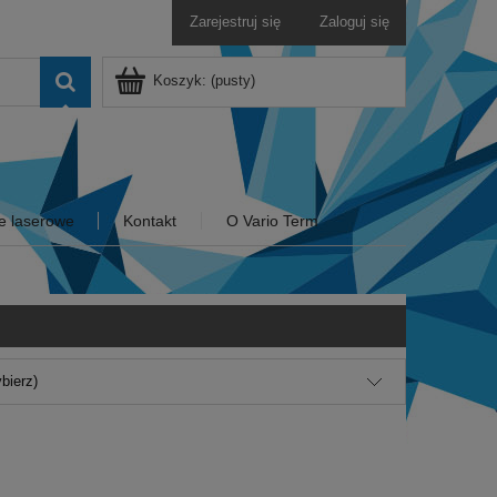
Zarejestruj się
Zaloguj się
Koszyk:
(pusty)
e laserowe
Kontakt
O Vario Term
bierz)