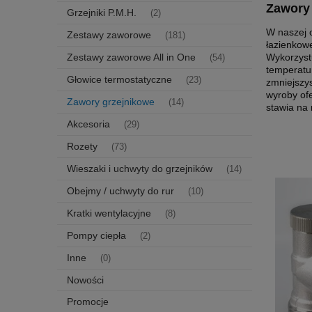
Zawory 
Grzejniki P.M.H.
(2)
W naszej o
Zestawy zaworowe
(181)
łazienkowe
Zestawy zaworowe All in One
Wykorzyst
(54)
temperatur
Głowice termostatyczne
(23)
zmniejszys
wyroby ofe
Zawory grzejnikowe
(14)
stawia na
Akcesoria
(29)
Rozety
(73)
Wieszaki i uchwyty do grzejników
(14)
Obejmy / uchwyty do rur
(10)
Kratki wentylacyjne
(8)
Pompy ciepła
(2)
Inne
(0)
Nowości
Promocje