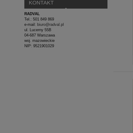
KONTAKT
RADVAL
Tel.: 501 849 869
e-mail:
biuro@radval.pl
ul. Lucerny 55B
04-687 Warszawa
woj. mazowieckie
NIP: 9521901029