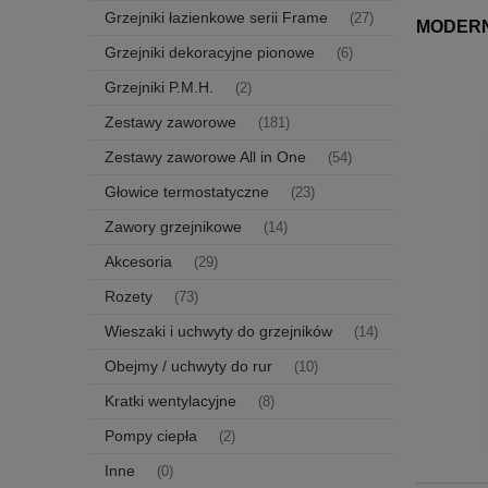
Grzejniki łazienkowe serii Frame
(27)
MODERN
Grzejniki dekoracyjne pionowe
(6)
Grzejniki P.M.H.
(2)
Zestawy zaworowe
(181)
Zestawy zaworowe All in One
(54)
Głowice termostatyczne
(23)
Zawory grzejnikowe
(14)
Akcesoria
(29)
Rozety
(73)
Wieszaki i uchwyty do grzejników
(14)
Obejmy / uchwyty do rur
(10)
Kratki wentylacyjne
(8)
Pompy ciepła
(2)
Inne
(0)