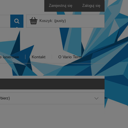
Zarejestruj się
Zaloguj się
Koszyk:
(pusty)
e laserowe
Kontakt
O Vario Term
ybierz)