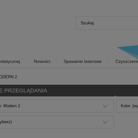
statycznej
Nowości
Spawanie laserowe
Czyszczeni
ODERN 2
E PRZEGLĄDANIA
e: Modern 2
Kolor: (w
ybierz)