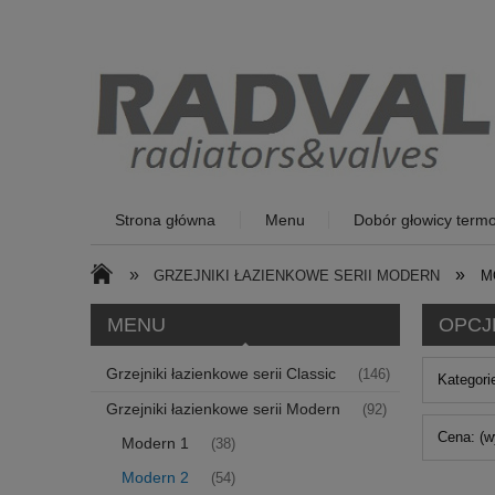
Strona główna
Menu
Dobór głowicy termo
»
»
GRZEJNIKI ŁAZIENKOWE SERII MODERN
M
MENU
OPCJ
Grzejniki łazienkowe serii Classic
(146)
Kategori
Grzejniki łazienkowe serii Modern
(92)
Cena: (w
Modern 1
(38)
Modern 2
(54)