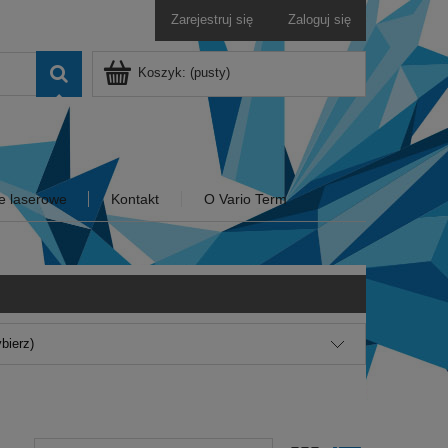
Zarejestruj się
Zaloguj się
Koszyk:
(pusty)
e laserowe
Kontakt
O Vario Term
bierz)