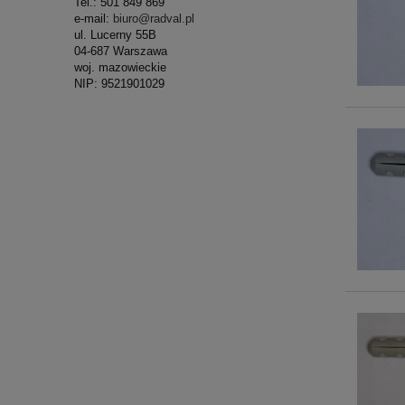
Tel.: 501 849 869
e-mail:
biuro@radval.pl
ul. Lucerny 55B
04-687 Warszawa
woj. mazowieckie
NIP: 9521901029