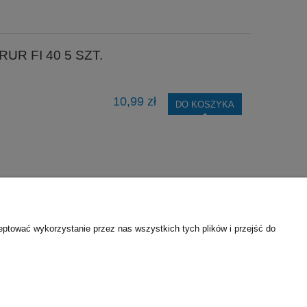
R FI 40 5 SZT.
10,99 zł
DO KOSZYKA
firmie
Wsparcie techniczne
eptować wykorzystanie przez nas wszystkich tych plików i przejść do
ontakt
Karty katalogowe