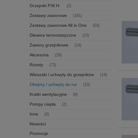
Grzejniki P.M.H.
(2)
Zestawy zaworowe
(181)
Zestawy zaworowe All in One
(54)
Głowice termostatyczne
(23)
Zawory grzejnikowe
(14)
Akcesoria
(29)
Rozety
(73)
Wieszaki i uchwyty do grzejników
(14)
Obejmy / uchwyty do rur
(10)
Kratki wentylacyjne
(8)
Pompy ciepła
(2)
Inne
(0)
Nowości
Promocje