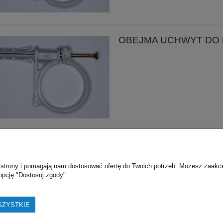
OBEJMA UCHWYT DO RU
wa
Moje konto
O 
ie strony i pomagają nam dostosować ofertę do Twoich potrzeb. Możesz zaakc
ostawy
Twoje zamówienia
K
opcję "Dostosuj zgody".
obisty
Ustawienia konta
Przechowalnia
SZYSTKIE