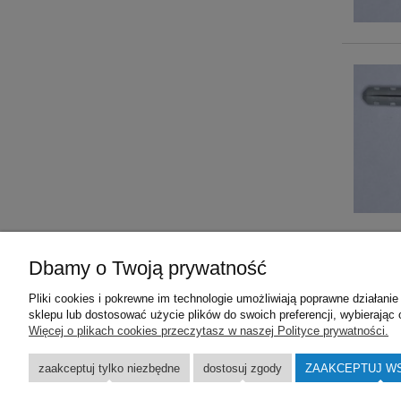
Dbamy o Twoją prywatność
Pomoc
Dosta
Pliki cookies i pokrewne im technologie umożliwiają poprawne działan
Płatności
Koszty d
sklepu lub dostosować użycie plików do swoich preferencji, wybierając 
Polityka prywatności
Odbiór os
Więcej o plikach cookies przeczytasz w naszej Polityce prywatności.
Ustawienia plików cookies
zaakceptuj tylko niezbędne
dostosuj zgody
ZAAKCEPTUJ W
Regulamin
Reklamacja towaru