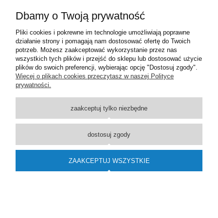
Dbamy o Twoją prywatność
Pliki cookies i pokrewne im technologie umożliwiają poprawne
działanie strony i pomagają nam dostosować ofertę do Twoich
potrzeb. Możesz zaakceptować wykorzystanie przez nas
wszystkich tych plików i przejść do sklepu lub dostosować użycie
ZESTAW VISION TERMOSTATYCZNY LEWY ZŁOTY
plików do swoich preferencji, wybierając opcję "Dostosuj zgody".
Więcej o plikach cookies przeczytasz w naszej Polityce
ALL IN ONE
prywatności.
392,95 zł
zaakceptuj tylko niezbędne
DO KOSZYKA
dostosuj zgody
ZAAKCEPTUJ WSZYSTKIE
ZESTAW TERMOSTATYCZNY ROYAL PROSTY
CHROM VARIO TERM
179,00 zł