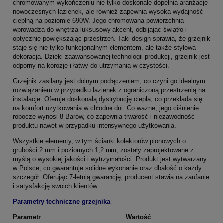
chromowanym wykończeniu nie tylko doskonale dopełnia aranżacje
nowoczesnych łazienek, ale również zapewnia wysoką wydajność
cieplną na poziomie 690W. Jego chromowana powierzchnia
wprowadza do wnętrza luksusowy akcent, odbijając światło i
optycznie powiększając przestrzeń. Taki design sprawia, że grzejnik
staje się nie tylko funkcjonalnym elementem, ale także stylową
dekoracją. Dzięki zaawansowanej technologii produkcji, grzejnik jest
odporny na korozję i łatwy do utrzymania w czystości.
Grzejnik zasilany jest dolnym podłączeniem, co czyni go idealnym
rozwiązaniem w przypadku łazienek z ograniczoną przestrzenią na
instalacje. Oferuje doskonałą dystrybucję ciepła, co przekłada się
na komfort użytkowania w chłodne dni. Co ważne, jego ciśnienie
robocze wynosi 8 Barów, co zapewnia trwałość i niezawodność
produktu nawet w przypadku intensywnego użytkowania.
Wszystkie elementy, w tym ścianki kolektorów pionowych o
grubości 2 mm i poziomych 1,2 mm, zostały zaprojektowane z
myślą o wysokiej jakości i wytrzymałości. Produkt jest wytwarzany
w Polsce, co gwarantuje solidne wykonanie oraz dbałość o każdy
szczegół. Oferując 7-letnią gwarancję, producent stawia na zaufanie
i satysfakcję swoich klientów.
Parametry techniczne grzejnika:
Parametr
Wartość