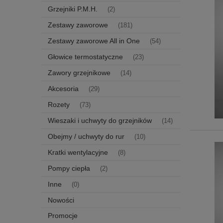
Grzejniki P.M.H.
(2)
Zestawy zaworowe
(181)
Zestawy zaworowe All in One
(54)
Głowice termostatyczne
(23)
Zawory grzejnikowe
(14)
Akcesoria
(29)
Rozety
(73)
Wieszaki i uchwyty do grzejników
(14)
Obejmy / uchwyty do rur
(10)
Kratki wentylacyjne
(8)
Pompy ciepła
(2)
Inne
(0)
Nowości
Promocje