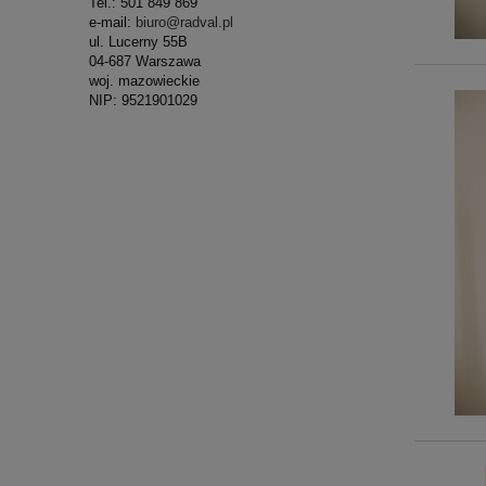
Tel.: 501 849 869
e-mail:
biuro@radval.pl
ul. Lucerny 55B
04-687 Warszawa
woj. mazowieckie
NIP: 9521901029