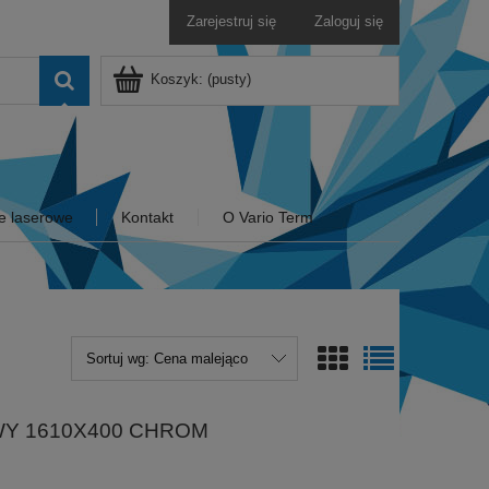
Zarejestruj się
Zaloguj się
Koszyk:
(pusty)
e laserowe
Kontakt
O Vario Term
Sortuj wg:
Cena malejąco
WY 1610X400 CHROM